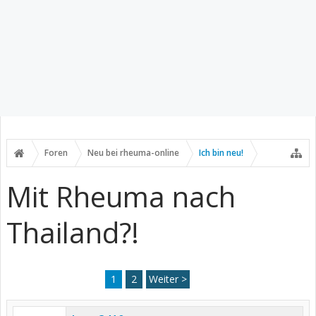
Foren
Neu bei rheuma-online
Ich bin neu!
Mit Rheuma nach
Thailand?!
1
2
Weiter >