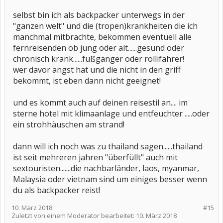
selbst bin ich als backpacker unterwegs in der
"ganzen welt" und die (tropen)krankheiten die ich
manchmal mitbrachte, bekommen eventuell alle
fernreisenden ob jung oder alt......gesund oder
chronisch krank......fußgänger oder rollifahrer!
wer davor angst hat und die nicht in den griff
bekommt, ist eben dann nicht geeignet!
und es kommt auch auf deinen reisestil an.... im
sterne hotel mit klimaanlage und entfeuchter .....oder
ein strohhäuschen am strand!
dann will ich noch was zu thailand sagen......thailand
ist seit mehreren jahren "überfüllt" auch mit
sextouristen.......die nachbarländer, laos, myanmar,
Malaysia oder vietnam sind um einiges besser wenn
du als backpacker reist!
10. März 2018
#15
Zuletzt von einem Moderator bearbeitet:
10. März 2018