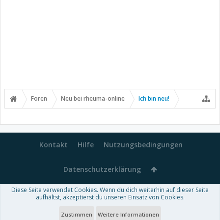
Foren
Neu bei rheuma-online
Ich bin neu!
Kontakt
Hilfe
Nutzungsbedingungen
Datenschutzerklärung
Diese Seite verwendet Cookies. Wenn du dich weiterhin auf dieser Seite
Forum software by XenForo™
aufhältst, akzeptierst du unseren Einsatz von Cookies.
-
Deutsch von xenDach
Some XenForo functionality crafted by
Audentio Design
.
Theme designed by
ThemeHouse
.
Zustimmen
Weitere Informationen