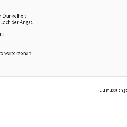
er Dunkelheit
Loch der Angst.
cht
ird weitergehen
(Du musst angem