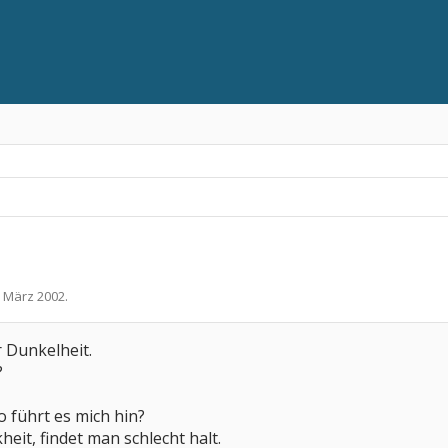
. März 2002
.
r Dunkelheit.
?
o führt es mich hin?
eit, findet man schlecht halt.