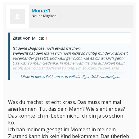
Mona31
Neues Mitglied
Zitat von Milica:
↑
Ist deine Diagnose noch etwas frischer?
Vielleicht hat dein Mann sich noch nicht so richtig mit der Krankheit
auseinander gesetzt, und weiß gar nicht, wie es dir wirklich geht?
Das war so mein Gedanke. In meiner Familie und auf Arbeit heißt
es oft, aber du bist doch viel zu jung, um so krank zu sein. Und
irgendwie hab ich das Gefühl keiner raffts. Da wird ne Erkältung
Klicke in dieses Feld, um es in vollständiger Größe anzuzeigen.
mit meinem Zustand verglichen und so ein Käse. Da ich ziemlich
hart im nehmen bin, denkt man schnell: so schlimm kann es ja
nicht sein, wenn Sie noch rumläuft und aufräumt oä . Ich muss
auch lernen Aufgaben mehr zu verteilen und auf mich mehr zu
achten die Signale meines Körpers zu hören. Ich arbeite z.B 25
Was du machst ist echt krass. Das muss man mal
stunden habe aber weite wege somit bin ich täglich mind.9 Std
unterwegs. 5 Kinder Haushalt kochen Vorlesen Hausaufgaben bla
anerkennen! Tut das dein Mann? Wie sieht er das?
bla....ich bin jetzt seit 6 Wochen zuhause und will nicht mehr in das
Das könnte ich im Leben nicht. Ich bin ja so schon
Leben zurück...es ist und war einfach zuviel...ich werde mit meinen
ko.
Stunden runter gehen müssen. .das sind jetzt meine Prioritäten ....
verändere was! Geld ist wichtig, aber nicht Alles!
Ich hab meinem gesagt im Moment in meinem
Zustand kann ich kein Kind bekommen. Das überleb