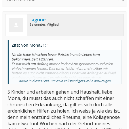
Leben zurück...es ist und war einfach zuviel...ich werde mit meinen
Stunden runter gehen müssen. .das sind jetzt meine Prioritäten ....
verändere was! Geld ist wichtig, aber nicht Alles!
Lagune
Bekanntes Mitglied
Zitat von Mona31:
↑
Ne die habe ich schon bevor Patrick in mein Leben kam
bekommen. Seit 18Jahren.
Er hat mich am Anfang immer in den Arm genommen und mich
einfach weinen lassen. Das tut er leider nicht mehr. Aber wir
hatten es auch nicht immer einfach! Er hat von Anfang an auf viel
verzichten müssen weil es mir sehr schlecht ging als wir
Klicke in dieses Feld, um es in vollständiger Größe anzuzeigen.
zusammen kamen.
Ich weiss nicht warum er jetzt so reagiert.
5 Kinder und arbeiten gehen und Haushalt, liebe
Wow das ist Wahnsinn. 5Kinder und arbeiten plus Haushalt und die
Mona, du musst das auch nicht schaffen mit einer
Krankheit. Das würde ich nicht schaffen.
chronischen Erkrankung, da gilt es sich doch alle
Ja mach das auch mal lieber das kann dir nicht gut tun. Was ist mit
deinem Mann? Versteht der es?
erdenklichen Hilfen zu holen. Ich weiss ja wie das ist,
denn mein entzündliches Rheuma, eine Kollagenose
kam etwa fünf Wochen nach der Geburt meines