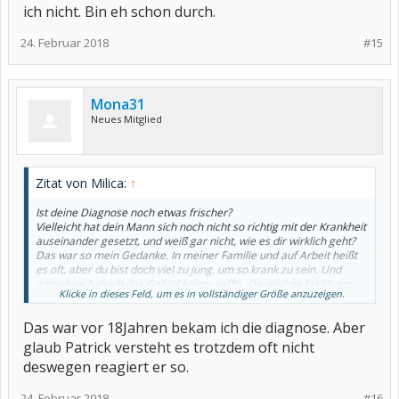
ich nicht. Bin eh schon durch.
24. Februar 2018
#15
Mona31
Neues Mitglied
Zitat von Milica:
↑
Ist deine Diagnose noch etwas frischer?
Vielleicht hat dein Mann sich noch nicht so richtig mit der Krankheit
auseinander gesetzt, und weiß gar nicht, wie es dir wirklich geht?
Das war so mein Gedanke. In meiner Familie und auf Arbeit heißt
es oft, aber du bist doch viel zu jung, um so krank zu sein. Und
irgendwie hab ich das Gefühl keiner raffts. Da wird ne Erkältung
Klicke in dieses Feld, um es in vollständiger Größe anzuzeigen.
mit meinem Zustand verglichen und so ein Käse. Da ich ziemlich
hart im nehmen bin, denkt man schnell: so schlimm kann es ja
Das war vor 18Jahren bekam ich die diagnose. Aber
nicht sein, wenn Sie noch rumläuft und aufräumt oä . Ich muss
auch lernen Aufgaben mehr zu verteilen und auf mich mehr zu
glaub Patrick versteht es trotzdem oft nicht
achten die Signale meines Körpers zu hören. Ich arbeite z.B 25
deswegen reagiert er so.
stunden habe aber weite wege somit bin ich täglich mind.9 Std
unterwegs. 5 Kinder Haushalt kochen Vorlesen Hausaufgaben bla
24. Februar 2018
bla....ich bin jetzt seit 6 Wochen zuhause und will nicht mehr in das
#16