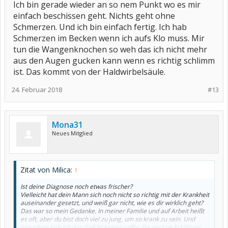
Ich bin gerade wieder an so nem Punkt wo es mir
einfach beschissen geht. Nichts geht ohne
Schmerzen. Und ich bin einfach fertig. Ich hab
Schmerzen im Becken wenn ich aufs Klo muss. Mir
tun die Wangenknochen so weh das ich nicht mehr
aus den Augen gucken kann wenn es richtig schlimm
ist. Das kommt von der Haldwirbelsäule.
24. Februar 2018
#13
Mona31
Neues Mitglied
Zitat von Milica:
↑
Ist deine Diagnose noch etwas frischer?
Vielleicht hat dein Mann sich noch nicht so richtig mit der Krankheit
auseinander gesetzt, und weiß gar nicht, wie es dir wirklich geht?
Das war so mein Gedanke. In meiner Familie und auf Arbeit heißt
es oft, aber du bist doch viel zu jung, um so krank zu sein. Und
irgendwie hab ich das Gefühl keiner raffts. Da wird ne Erkältung