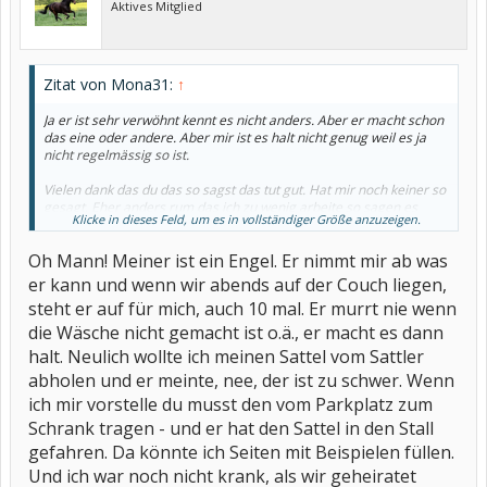
Aktives Mitglied
Zitat von Mona31:
↑
Ja er ist sehr verwöhnt kennt es nicht anders. Aber er macht schon
das eine oder andere. Aber mir ist es halt nicht genug weil es ja
nicht regelmässig so ist.
Vielen dank das du das so sagst das tut gut. Hat mir noch keiner so
gesagt. Eher anders rum das ich zu wenig arbeite so sagen es
Klicke in dieses Feld, um es in vollständiger Größe anzuzeigen.
auch meine Eltern.
Ja weiss er. Weiss aber nicht was alles dahinter steckt. So richtig
Oh Mann! Meiner ist ein Engel. Er nimmt mir ab was
verstehen kann er es nicht weil er es nicht sieht.
er kann und wenn wir abends auf der Couch liegen,
steht er auf für mich, auch 10 mal. Er murrt nie wenn
die Wäsche nicht gemacht ist o.ä., er macht es dann
halt. Neulich wollte ich meinen Sattel vom Sattler
abholen und er meinte, nee, der ist zu schwer. Wenn
ich mir vorstelle du musst den vom Parkplatz zum
Schrank tragen - und er hat den Sattel in den Stall
gefahren. Da könnte ich Seiten mit Beispielen füllen.
Und ich war noch nicht krank, als wir geheiratet