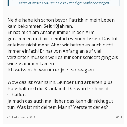
Klicke in dieses Feld, um es in vollständiger Größe anzuzeigen.
mit meinem Zustand verglichen und so ein Käse. Da ich ziemlich
hart im nehmen bin, denkt man schnell: so schlimm kann es ja
nicht sein, wenn Sie noch rumläuft und aufräumt oä . Ich muss
auch lernen Aufgaben mehr zu verteilen und auf mich mehr zu
Ne die habe ich schon bevor Patrick in mein Leben
achten die Signale meines Körpers zu hören. Ich arbeite z.B 25
kam bekommen. Seit 18Jahren.
stunden habe aber weite wege somit bin ich täglich mind.9 Std
unterwegs. 5 Kinder Haushalt kochen Vorlesen Hausaufgaben bla
Er hat mich am Anfang immer in den Arm
bla....ich bin jetzt seit 6 Wochen zuhause und will nicht mehr in das
genommen und mich einfach weinen lassen. Das tut
Leben zurück...es ist und war einfach zuviel...ich werde mit meinen
er leider nicht mehr. Aber wir hatten es auch nicht
Stunden runter gehen müssen. .das sind jetzt meine Prioritäten ....
verändere was! Geld ist wichtig, aber nicht Alles!
immer einfach! Er hat von Anfang an auf viel
verzichten müssen weil es mir sehr schlecht ging als
wir zusammen kamen.
Ich weiss nicht warum er jetzt so reagiert.
Wow das ist Wahnsinn. 5Kinder und arbeiten plus
Haushalt und die Krankheit. Das würde ich nicht
schaffen.
Ja mach das auch mal lieber das kann dir nicht gut
tun. Was ist mit deinem Mann? Versteht der es?
24. Februar 2018
#14