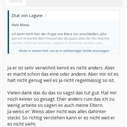
Zitat von Lagune:
↑
Halo Mona,
ich kann mich hier der Frage von Mara nur anschließen, also
warum erwartet dein Freund das du quasi alles für ihn machst,
kochen, Wäsche waschen, bügeln in Schrank räumen usw.
wahrscheinlich musst du alleine auch noch die Wohnung für euch
Klicke in dieses Feld, um es in vollständiger Größe anzuzeigen.
beide in Schuss und saubehalten ?
Du gehst schließlich trotz schwerer chronischer Erkrankung noch
arbeiten und vergiss mal gleich das Wort "nur", denn 20 Stunden
Ja er ist sehr verwöhnt kennt es nicht anders. Aber
sind für dich doch jetzt eine große Anstrengung und dem gehört
er macht schon das eine oder andere. Aber mir ist es
ein Lob ausgesprochen und dazu noch die 8 Stundenarbeit an der
Tanke! Bravo, du leistest sehr viel!
halt nicht genug weil es ja nicht regelmässig so ist.
Dein zukünftiger Mann weiss aber schon von deiner Erkrankung
Vielen dank das du das so sagst das tut gut. Hat mir
oder ? Ich würde mir ja ganz ehrlich nochmal überlegen, ob ich
dieses männliche Exemplar heiraten würde! Der wurde wohl bei
noch keiner so gesagt. Eher anders rum das ich zu
Mama zu sehr verwöhnt, meine drei erwachsenen Söhne können
wenig arbeite so sagen es auch meine Eltern.
alle kochen und eine Waschmaschine bedienen.
Ja weiss er. Weiss aber nicht was alles dahinter
Mach mal Nägel mit Köpfen, entweder hift er dir oder eure Wege
steckt. So richtig verstehen kann er es nicht weil er
werden sich trennen. Was du nun drauss machst liegt natürlich in
es nicht sieht.
deiner Hand.............