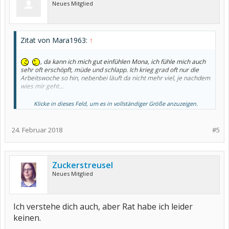
Neues Mitglied
Zitat von Mara1963:
↑
, da kann ich mich gut einfühlen Mona, ich fühle mich auch
sehr oft erschöpft, müde und schlapp. Ich krieg grad oft nur die
Arbeitswoche so hin, nebenbei läuft da nicht mehr viel, je nachdem
wies mir geht...
Weshalb kümmert sich dein Freund nicht selbst um sein Essen und
Klicke in dieses Feld, um es in vollständiger Größe anzuzeigen.
seine Klamotten?
Zeigt er kein Verständnis?
24. Februar 2018
#5
Gruß
Mara
Zuckerstreusel
Neues Mitglied
Ich verstehe dich auch, aber Rat habe ich leider
keinen.