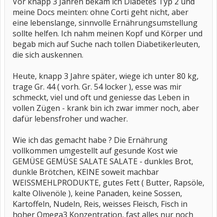
Vor knapp 3 Jahren bekam ich Diabetes Typ 2 und
Selterflaschen, mit diesen Stretchbändern arbeiten oder
meine Docs meinten: ohne Corti geht nicht, aber
wenn Du sitzt auch die Zehen und Füße mit auf- und ab-
eine lebenslange, sinnvolle Ernährungsumstellung
Bewegungen bearbeiten - wie ein Zappelphilipp....
sollte helfen. Ich nahm meinen Kopf und Körper und
begab mich auf Suche nach tollen Diabetikerleuten,
Und wenn Du magst, kannst Du auch bei uns im Abspeck-
die sich auskennen.
Forum mitmachen. Wir sind dort eine urige Truppe, die
sich versucht, gegenseitig zu helfen.
Heute, knapp 3 Jahre später, wiege ich unter 80 kg,
Gute Besserung
trage Gr. 44 ( vorh. Gr. 54 locker ), esse was mir
Colana
schmeckt, viel und oft und geniesse das Leben in
vollen Zügen - krank bin ich zwar immer noch, aber
Woher weißt du das alles?? Und hat es dir schon geholfen?? Ich
dafür lebensfroher und wacher.
hatte auch große Probleme mit dem Corti. Nachdem ich unter
7,5mg war habe ich von alleine ca. 7-8 kg abgenommen. Bin jetzt
bei 5.5-6mg. Meinst du ich könnte noch mehr abnehmen, wenn ich
Wie ich das gemacht habe ? Die Ernährung
gar kein cortison mehr nehmen würde??
vollkommen umgestellt auf gesunde Kost wie
GEMÜSE GEMÜSE SALATE SALATE - dunkles Brot,
dunkle Brötchen, KEINE soweit machbar
WEISSMEHLPRODUKTE, gutes Fett ( Butter, Rapsöle,
kalte Olivenöle ), keine Panaden, keine Sossen,
Kartoffeln, Nudeln, Reis, weisses Fleisch, Fisch in
hoher Omega3 Konzentration, fast alles nur noch