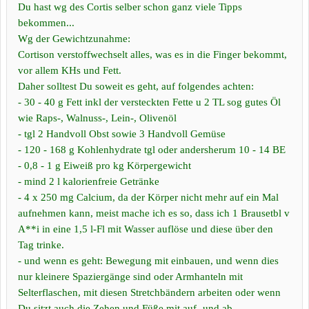
Du hast wg des Cortis selber schon ganz viele Tipps
bekommen...
Wg der Gewichtzunahme:
Cortison verstoffwechselt alles, was es in die Finger bekommt,
vor allem KHs und Fett.
Daher solltest Du soweit es geht, auf folgendes achten:
- 30 - 40 g Fett inkl der versteckten Fette u 2 TL sog gutes Öl
wie Raps-, Walnuss-, Lein-, Olivenöl
- tgl 2 Handvoll Obst sowie 3 Handvoll Gemüse
- 120 - 168 g Kohlenhydrate tgl oder andersherum 10 - 14 BE
- 0,8 - 1 g Eiweiß pro kg Körpergewicht
- mind 2 l kalorienfreie Getränke
- 4 x 250 mg Calcium, da der Körper nicht mehr auf ein Mal
aufnehmen kann, meist mache ich es so, dass ich 1 Brausetbl v
A**i in eine 1,5 l-Fl mit Wasser auflöse und diese über den
Tag trinke.
- und wenn es geht: Bewegung mit einbauen, und wenn dies
nur kleinere Spaziergänge sind oder Armhanteln mit
Selterflaschen, mit diesen Stretchbändern arbeiten oder wenn
Du sitzt auch die Zehen und Füße mit auf- und ab-