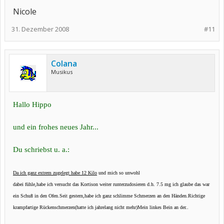
Nicole
31. Dezember 2008
#11
Colana
Musikus
Hallo Hippo
und ein frohes neues Jahr...
Du schriebst u. a.:
Da ich ganz extrem zugelegt habe 12 Kilo
und mich so unwohl
dabei fühle,habe ich versucht das Kortison weiter runterzudosieren d.h. 7.5 mg ich glaube das war
ein Schuß in den Ofen.Seit gestern,habe ich ganz schlimme Schmerzen an den Händen.Richtige
krampfartige Rückenschmerzen(hatte ich jahrelang nicht mehr)Mein linkes Bein an der..