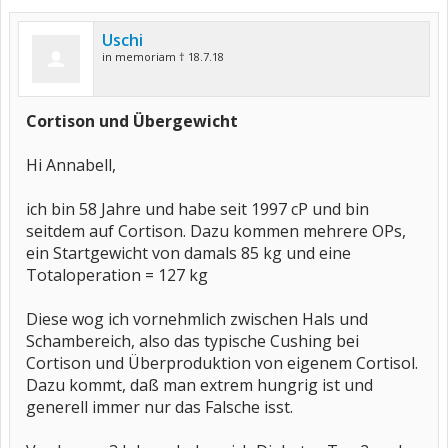
Händen.Richtige krampfartige Rückenschmerzen(hatte ich jahrelang nicht mehr)Mein linkes
Bein an der..
Uschi
in memoriam † 18.7.18
Du hast wg des Cortis selber schon ganz viele Tipps
bekommen...
Wg der Gewichtzunahme:
Cortison und Übergewicht
Cortison verstoffwechselt alles, was es in die Finger
bekommt, vor allem KHs und Fett.
Hi Annabell,
Daher solltest Du soweit es geht, auf folgendes achten:
- 30 - 40 g Fett inkl der versteckten Fette u 2 TL sog gutes
ich bin 58 Jahre und habe seit 1997 cP und bin
Öl wie Raps-, Walnuss-, Lein-, Olivenöl
seitdem auf Cortison. Dazu kommen mehrere OPs,
- tgl 2 Handvoll Obst sowie 3 Handvoll Gemüse
ein Startgewicht von damals 85 kg und eine
- 120 - 168 g Kohlenhydrate tgl oder andersherum 10 - 14
Totaloperation = 127 kg
BE
- 0,8 - 1 g Eiweiß pro kg Körpergewicht
- mind 2 l kalorienfreie Getränke
Diese wog ich vornehmlich zwischen Hals und
- 4 x 250 mg Calcium, da der Körper nicht mehr auf ein
Schambereich, also das typische Cushing bei
Mal aufnehmen kann, meist mache ich es so, dass ich 1
Cortison und Überproduktion von eigenem Cortisol.
Brausetbl v A**i in eine 1,5 l-Fl mit Wasser auflöse und
Dazu kommt, daß man extrem hungrig ist und
diese über den Tag trinke.
generell immer nur das Falsche isst.
- und wenn es geht: Bewegung mit einbauen, und wenn
dies nur kleinere Spaziergänge sind oder Armhanteln mit