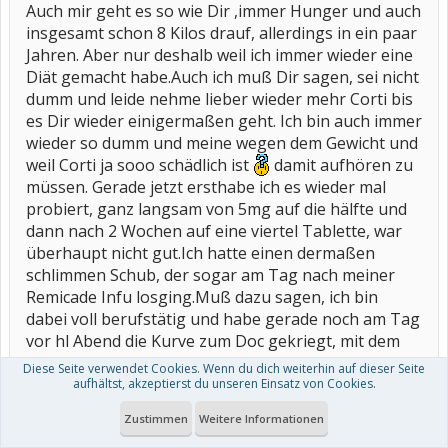
Auch mir geht es so wie Dir ,immer Hunger und auch
insgesamt schon 8 Kilos drauf, allerdings in ein paar
Jahren. Aber nur deshalb weil ich immer wieder eine
Diät gemacht habe.Auch ich muß Dir sagen, sei nicht
dumm und leide nehme lieber wieder mehr Corti bis
es Dir wieder einigermaßen geht. Ich bin auch immer
wieder so dumm und meine wegen dem Gewicht und
weil Corti ja sooo schädlich ist
damit aufhören zu
müssen. Gerade jetzt ersthabe ich es wieder mal
probiert, ganz langsam von 5mg auf die hälfte und
dann nach 2 Wochen auf eine viertel Tablette, war
überhaupt nicht gut.Ich hatte einen dermaßen
schlimmen Schub, der sogar am Tag nach meiner
Remicade Infu losging.Muß dazu sagen, ich bin
dabei voll berufstätig und habe gerade noch am Tag
vor hl Abend die Kurve zum Doc gekriegt, mit dem
Resultat: 100mg Infusion Corti. Am Tag danach ging
Diese Seite verwendet Cookies. Wenn du dich weiterhin auf dieser Seite
es mir schon besser, es war so schlimm
ich dachte
aufhältst, akzeptierst du unseren Einsatz von Cookies.
ich komme vom laufen ab.Ich habe mir jetzt fest
Zustimmen
Weitere Informationen
vorgenommen nicht mehr mit dem Corti