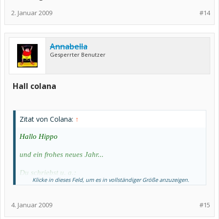
2. Januar 2009
#14
Annabella
Gesperrter Benutzer
Hall colana
Zitat von Colana:
↑
Hallo Hippo
und ein frohes neues Jahr...
Du schriebst u. a.:
Klicke in dieses Feld, um es in vollständiger Größe anzuzeigen.
Da ich ganz extrem zugelegt habe 12 Kilo
und mich so unwohl
dabei fühle,habe ich versucht das Kortison weiter runterzudosieren d.h. 7.5 mg ich glaube
4. Januar 2009
#15
das war ein Schuß in den Ofen.Seit gestern,habe ich ganz schlimme Schmerzen an den