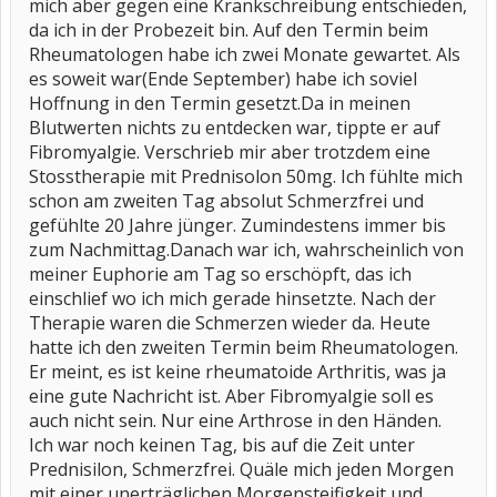
mich aber gegen eine Krankschreibung entschieden,
da ich in der Probezeit bin. Auf den Termin beim
Rheumatologen habe ich zwei Monate gewartet. Als
es soweit war(Ende September) habe ich soviel
Hoffnung in den Termin gesetzt.Da in meinen
Blutwerten nichts zu entdecken war, tippte er auf
Fibromyalgie. Verschrieb mir aber trotzdem eine
Stosstherapie mit Prednisolon 50mg. Ich fühlte mich
schon am zweiten Tag absolut Schmerzfrei und
gefühlte 20 Jahre jünger. Zumindestens immer bis
zum Nachmittag.Danach war ich, wahrscheinlich von
meiner Euphorie am Tag so erschöpft, das ich
einschlief wo ich mich gerade hinsetzte. Nach der
Therapie waren die Schmerzen wieder da. Heute
hatte ich den zweiten Termin beim Rheumatologen.
Er meint, es ist keine rheumatoide Arthritis, was ja
eine gute Nachricht ist. Aber Fibromyalgie soll es
auch nicht sein. Nur eine Arthrose in den Händen.
Ich war noch keinen Tag, bis auf die Zeit unter
Prednisilon, Schmerzfrei. Quäle mich jeden Morgen
mit einer unerträglichen Morgensteifigkeit und