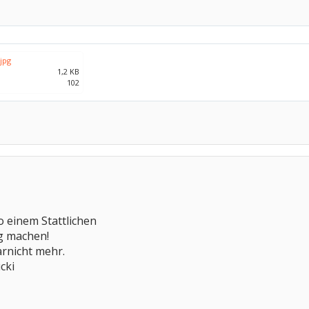
jpg
1,2 KB
102
o einem Stattlichen
g machen!
arnicht mehr.
cki