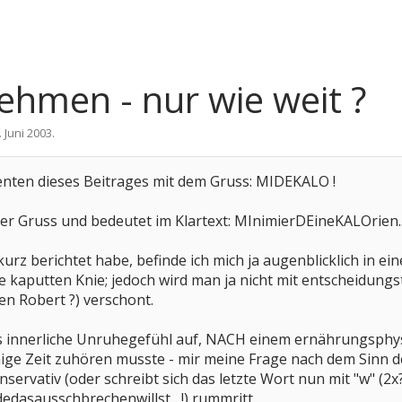
hmen - nur wie weit ?
. Juni 2003
.
senten dieses Beitrages mit dem Gruss: MIDEKALO !
ter Gruss und bedeutet im Klartext: MInimierDEineKALOrien...
 kurz berichtet habe, befinde ich mich ja augenblicklich in
 kaputten Knie; jedoch wird man ja nicht mit entscheidung
en Robert ?) verschont.
das innerliche Unruhegefühl auf, NACH einem ernährungsph
einige Zeit zuhören musste - mir meine Frage nach dem Sin
nservativ (oder schreibt sich das letzte Wort nun mit "w" (2x
dasausschbrechenwillst....!) rummritt.