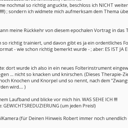
 nochmal so richtig anguckte, beschloss ich NICHT weiter in 
..... !!!!!) ; sondern ich widmete mich aufmerksam dem The
ann meine Rückkehr von diesem epochalen Vortrag in das Tra
o richtig trainiert, und davon gibt es ja ein ordentliches Foto
rmat - wie schon richtig bemerkt wurde - ; aber: ES IST J
te: dort wurde ich also in ein neues Folterinstrument eingew
en .... nicht so knacken und knirschen. (Dieses Therapie-Ziel 
 noch Knochen und Knorpel und so nennt, nach dem "Zwang
n wird..... )
inem Laufband und blicke vor mich hin. WAS SEHE ICH !!!!
e: GEWICHTSREDUZIERUNG (um jeden Preis!)
Kamera (für Deinen Hinweis Robert immer noch unendlich da