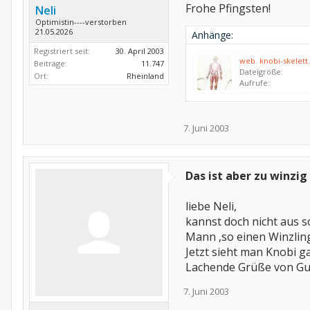
Frohe Pfingsten!
Neli
Optimistin----verstorben
21.05.2026
Anhänge:
Registriert seit:
30. April 2003
web. knobi-skelett.
Beiträge:
11.747
Dateigröße:
Ort:
Rheinland
Aufrufe:
7. Juni 2003
Das ist aber zu winzig
liebe Neli,
kannst doch nicht aus s
Mann ,so einen Winzlin
Jetzt sieht man Knobi g
Lachende Grüße von Gu
7. Juni 2003