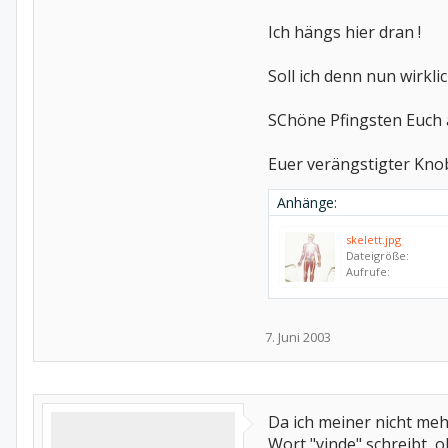
Ich hängs hier dran !
Soll ich denn nun wirkl
SChöne Pfingsten Euch a
Euer verängstigter Kno
Anhänge:
skelett.jpg
Dateigröße:
Aufrufe:
7. Juni 2003
Da ich meiner nicht mehr
Wort "vinde" schreibt, o