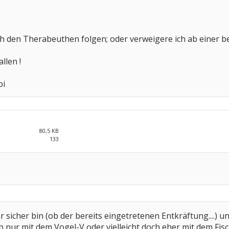
ich den Therabeuthen folgen; oder verweigere ich ab einer
llen !
bi
80,5 KB
133
 sicher bin (ob der bereits eingetretenen Entkräftung....) u
b nur mit dem Vogel-V oder vielleicht doch eher mit dem Fischer