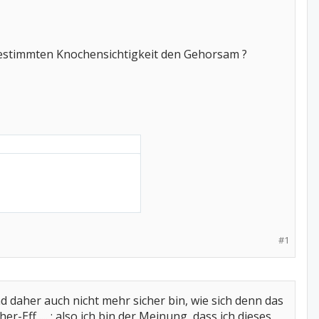
 bestimmten Knochensichtigkeit den Gehorsam ?
#1
nd daher auch nicht mehr sicher bin, wie sich denn das
-Eff .... ; also ich bin der Meinung, dass ich dieses