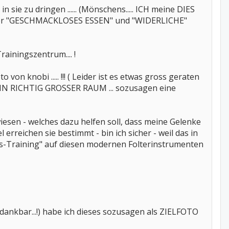
sie zu dringen ...... (Mönschens..... ICH meine DIES
ma über "GESCHMACKLOSES ESSEN" und "WIDERLICHE"
iningszentrum.... !
 von knobi ..... !!! ( Leider ist es etwas gross geraten
A EIN RICHTIG GROSSER RAUM ... sozusagen eine
iesen - welches dazu helfen soll, dass meine Gelenke
erreichen sie bestimmt - bin ich sicher - weil das in
s-Training" auf diesen modernen Folterinstrumenten
nkbar...!) habe ich dieses sozusagen als ZIELFOTO