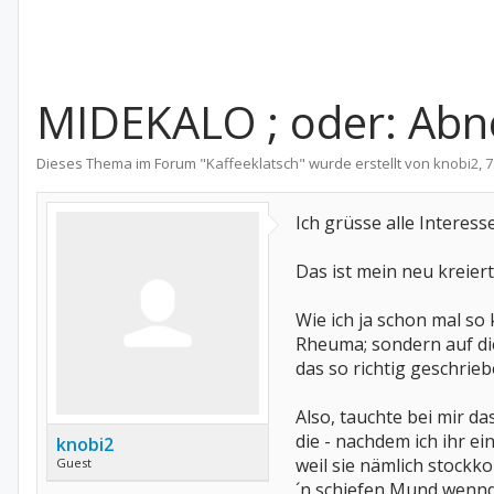
MIDEKALO ; oder: Abne
Dieses Thema im Forum "
Kaffeeklatsch
" wurde erstellt von
knobi2
,
7
Ich grüsse alle Interes
Das ist mein neu kreier
Wie ich ja schon mal so
Rheuma; sondern auf die
das so richtig geschrieb
Also, tauchte bei mir 
die - nachdem ich ihr 
knobi2
weil sie nämlich stockko
Guest
´n schiefen Mund wennde