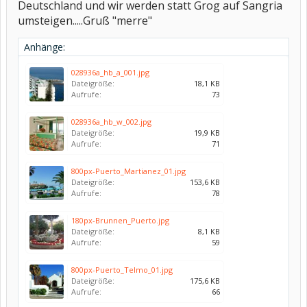
Deutschland und wir werden statt Grog auf Sangria
umsteigen.....Gruß "merre"
Anhänge:
028936a_hb_a_001.jpg
Dateigröße:
18,1 KB
Aufrufe:
73
028936a_hb_w_002.jpg
Dateigröße:
19,9 KB
Aufrufe:
71
800px-Puerto_Martianez_01.jpg
Dateigröße:
153,6 KB
Aufrufe:
78
180px-Brunnen_Puerto.jpg
Dateigröße:
8,1 KB
Aufrufe:
59
800px-Puerto_Telmo_01.jpg
Dateigröße:
175,6 KB
Aufrufe:
66