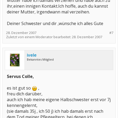
Mutter habe ich damals verziehen und habe auch zu
ihr,einen innigen Kontakt.Ich hoffe, auch du kannst
deiner Mutter, irgendwann mal verzeihen.
Deiner Schwester und dir ,wünsche ich alles Gute
28. Dezember 2007
#7
Zuletzt von einem Moderator bearbeitet:
28. Dezember 2007
ivele
Bekanntes Mitglied
Servus Colle,
es ist gut so
,
freu dich darüber,
auch ich hab meine eigene Halbschwester erst vor 7j
kennengelernt,
(sie damals 35j , ich 50 j) ich hab damals erst nach
dem Tod meiner Pflegeeltern, bei denen ich