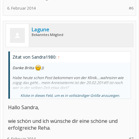
6. Februar 2014
#6
Lagune
Bekanntes Mitglied
Zitat von Sandra1980:
↑
Danke Britta
))
Habe heute schon Post bekommen von der Klinik....wahnsinn wie
zügig das geht... mein Anreisetermi ist der 20.02.2014!!! ist noch
wer in der selben Zeit etwa dort?
Klicke in dieses Feld, um es in vollständiger Größe anzuzeigen.
Liebe Grüße San
Hallo Sandra,
wie schön und ich wünsche dir eine schöne und
erfolgreiche Reha.
6. Februar 2014
#7