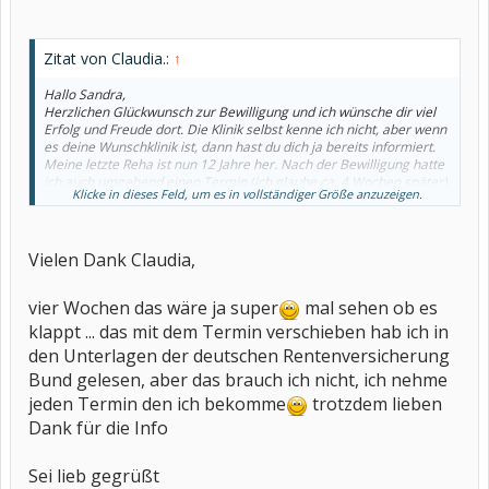
Zitat von Claudia.:
↑
Hallo Sandra,
Herzlichen Glückwunsch zur Bewilligung und ich wünsche dir viel
Erfolg und Freude dort. Die Klinik selbst kenne ich nicht, aber wenn
es deine Wunschklinik ist, dann hast du dich ja bereits informiert.
Meine letzte Reha ist nun 12 Jahre her. Nach der Bewilligung hatte
ich auch umgehend einen Termin (ich glaube ca. 4 Wochen später)
Klicke in dieses Feld, um es in vollständiger Größe anzuzeigen.
an dem ich die Reha antreten konnte. Ich weiß nicht, ob das jetzt
super schnell ging oder ob das die Regel ist. Ich weiß aber, dass du
auch einen neuen Termin nennen kannst, wenn der
vorgeschlagene nicht passt.
Vielen Dank Claudia,
Viel Erfolg und einen schönen Aufenthalt wünsche ich dir jetzt
vier Wochen das wäre ja super
mal sehen ob es
schon
. LG Claudia
klappt ... das mit dem Termin verschieben hab ich in
den Unterlagen der deutschen Rentenversicherung
Bund gelesen, aber das brauch ich nicht, ich nehme
jeden Termin den ich bekomme
trotzdem lieben
Dank für die Info
Sei lieb gegrüßt