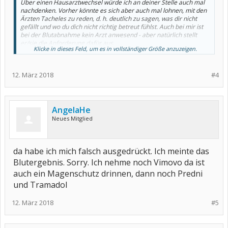
Über einen Hausarztwechsel würde ich an deiner Stelle auch mal
nachdenken. Vorher könnte es sich aber auch mal lohnen, mit den
Ärzten Tacheles zu reden, d. h. deutlich zu sagen, was dir nicht
gefällt und wo du dich nicht richtig betreut fühlst. Auch bei mir ist
bei der Blutabnahme kein Arzt anwesend - aber natürlich stellt
er/sie die Anforderung dafür aus.
Klicke in dieses Feld, um es in vollständiger Größe anzuzeigen.
Nimmst du ein Schmerzmittel, wie z. B. Ibuprofen, Voltaren? Das
könnte die Magenprobleme erklären. Bei solchen Medikamenten
12. März 2018
#4
wird bei längerer Einnahme ein Magenschutz (z. B. Omeprazol,
Pantoprazol) dazu verschrieben.
AngelaHe
Neues Mitglied
da habe ich mich falsch ausgedrückt. Ich meinte das
Blutergebnis. Sorry. Ich nehme noch Vimovo da ist
auch ein Magenschutz drinnen, dann noch Predni
und Tramadol
12. März 2018
#5