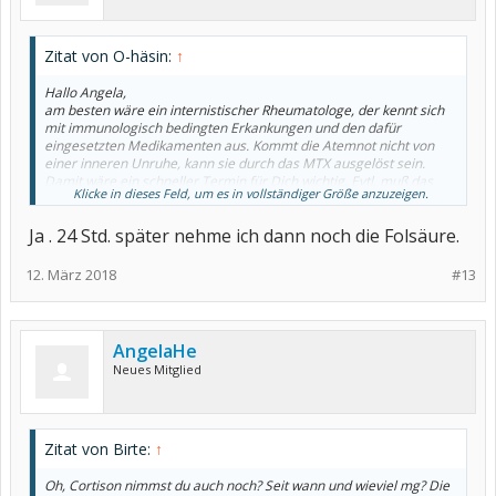
Zitat von O-häsin:
↑
Hallo Angela,
am besten wäre ein internistischer Rheumatologe, der kennt sich
mit immunologisch bedingten Erkankungen und den dafür
eingesetzten Medikamenten aus. Kommt die Atemnot nicht von
einer inneren Unruhe, kann sie durch das MTX ausgelöst sein.
Damit wäre ein schneller Termin für Dich wichtig. Evtl. muß das
Klicke in dieses Feld, um es in vollständiger Größe anzuzeigen.
MTX abgesetzt werden. Wegen eines schnelleren Termins kann
der Hausarzt Dir behilflich sein, bitte ihn darum. Oder rufe beim
Ja . 24 Std. später nehme ich dann noch die Folsäure.
Rheumatologen selbst an, hinterlasse zumindest die
aufgekommenen Beschwerden bei der Arzthelferin mit der Bitte
um Rückmeldung des Arztes.
12. März 2018
#13
Alles Gute.
o-häsin
p.s. Zusatz: nimmst Du auch Folsäure nach MTX?
AngelaHe
Neues Mitglied
Zitat von Birte:
↑
Oh, Cortison nimmst du auch noch? Seit wann und wieviel mg? Die