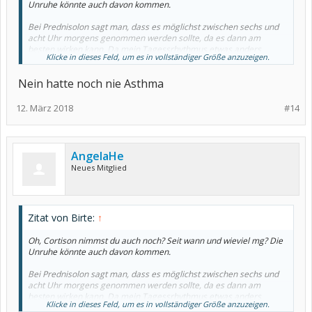
Unruhe könnte auch davon kommen.
Bei Prednisolon sagt man, dass es möglichst zwischen sechs und
acht Uhr morgens genommen werden sollte, da es dann am
besten wirken kann. Da mein Tagessrhythmus etwas anders
Klicke in dieses Feld, um es in vollständiger Größe anzuzeigen.
verläuft als der anderer Menschen, nehme ich es nach dem
Frühstück.
Nein hatte noch nie Asthma
Ich würde mal alle Medikamente aufschreiben, die du im Moment
so nimmst und damit nochmal zu deinem Arzt gehen. Vielleicht
12. März 2018
#14
schaffst du es, vorher die Beipackzettel nach Neben- und
Wechselwirkungen zu durchsuchen. Mit Atemnot ist nicht zu
spaßen - hattest du denn schon mal vorher Asthma?
AngelaHe
Neues Mitglied
Zitat von Birte:
↑
Oh, Cortison nimmst du auch noch? Seit wann und wieviel mg? Die
Unruhe könnte auch davon kommen.
Bei Prednisolon sagt man, dass es möglichst zwischen sechs und
acht Uhr morgens genommen werden sollte, da es dann am
besten wirken kann. Da mein Tagessrhythmus etwas anders
Klicke in dieses Feld, um es in vollständiger Größe anzuzeigen.
verläuft als der anderer Menschen, nehme ich es nach dem