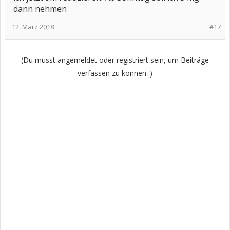
so nimmst und damit nochmal zu deinem Arzt gehen. Vielleicht
dann nehmen
schaffst du es, vorher die Beipackzettel nach Neben- und
Wechselwirkungen zu durchsuchen. Mit Atemnot ist nicht zu
12. März 2018
spaßen - hattest du denn schon mal vorher Asthma?
#17
(Du musst angemeldet oder registriert sein, um Beiträge
verfassen zu können. )