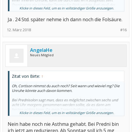
einer inneren Unruhe, kann sie durch das MTX ausgelöst sein.
Damit wäre ein schneller Termin für Dich wichtig. Evtl. muß das
Klicke in dieses Feld, um es in vollständiger Größe anzuzeigen.
MTX abgesetzt werden. Wegen eines schnelleren Termins kann
der Hausarzt Dir behilflich sein, bitte ihn darum. Oder rufe beim
Ja . 24 Std. später nehme ich dann noch die Folsäure.
Rheumatologen selbst an, hinterlasse zumindest die
aufgekommenen Beschwerden bei der Arzthelferin mit der Bitte
um Rückmeldung des Arztes.
12. März 2018
#16
Alles Gute.
o-häsin
p.s. Zusatz: nimmst Du auch Folsäure nach MTX?
AngelaHe
Neues Mitglied
Zitat von Birte:
↑
Oh, Cortison nimmst du auch noch? Seit wann und wieviel mg? Die
Unruhe könnte auch davon kommen.
Bei Prednisolon sagt man, dass es möglichst zwischen sechs und
acht Uhr morgens genommen werden sollte, da es dann am
besten wirken kann. Da mein Tagessrhythmus etwas anders
Klicke in dieses Feld, um es in vollständiger Größe anzuzeigen.
verläuft als der anderer Menschen, nehme ich es nach dem
Frühstück.
Nein habe noch nie Asthma gehabt. Bei Predni bin
Ich würde mal alle Medikamente aufschreiben, die du im Moment
ich jetzt am reduzieren. Ab Sonntag soll ich 5 mg