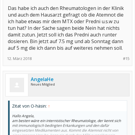
Frühstück.
Das habe ich auch den Rheumatologen in der Klinik
Ich würde mal alle Medikamente aufschreiben, die du im Moment
und auch dem Hausarzt gefragt ob die Atemnot die
so nimmst und damit nochmal zu deinem Arzt gehen. Vielleicht
ich habe etwas mir dem MTX oder Predni u.s.w zu
schaffst du es, vorher die Beipackzettel nach Neben- und
Wechselwirkungen zu durchsuchen. Mit Atemnot ist nicht zu
tun hat? In der Sache sagen beide Nein hat nichts
spaßen - hattest du denn schon mal vorher Asthma?
damit zutun. Jetzt soll ich das Predni auch runter
dosieren. Bin jetzt auf 7.5 mg und ab Sonntag dann
auf 5 mg die ich dann bis auf weiteres nehmen soll.
12. März 2018
#15
AngelaHe
Neues Mitglied
Zitat von O-häsin:
↑
Hallo Angela,
am besten wäre ein internistischer Rheumatologe, der kennt sich
mit immunologisch bedingten Erkankungen und den dafür
eingesetzten Medikamenten aus. Kommt die Atemnot nicht von