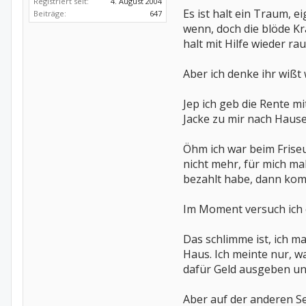
Registriert seit:
4. August 2004
Es ist halt ein Traum, e
Beiträge:
647
wenn, doch die blöde Kra
halt mit Hilfe wieder 
Aber ich denke ihr wißt 
Jep ich geb die Rente m
Jacke zu mir nach Hause
Öhm ich war beim Friseu
nicht mehr, für mich ma
bezahlt habe, dann komm
Im Moment versuch ich ei
Das schlimme ist, ich m
Haus. Ich meinte nur, w
dafür Geld ausgeben un
Aber auf der anderen Se