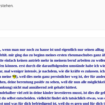
rstehen.
, wenn man nur noch zu hause ist und eigentlich nur seinen alltag
l fehlt. mir ging das zu beginn meines ersten rheumaschubes ganz äh
tte einfach keinen antrieb mehr in meinem beruf arbeiten zu wolle
fen können. erst durch die darauffolgenden umstände habe ich wiede
r, mal weniger intensiv, je nachdem, wie die kräfte es zulassen. ic
ch meine
), weil dies mein ganz persönlicher weg ist, der für and
hen, deine berentung positiv zu sehen, weil dir nun alle möglichkei
rankung) nicht mal annähernd zeit gehabt hättest.
dehalber viel zeit in deine kinder investieren musst, ist dies die 
t du selbst entscheiden. vielleicht findet sich tatsächlich etwas,
 und was für dich befriedigend ist, weil du es gern und für dich t