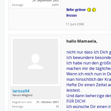
24. September 2003
Beiträge:
3.971
liebe grüsse
lexxus
17. Juni 2008
hallo Mamaela,
nicht nur dass ich Dich
Ich bewundere besonders
Ich habe nun den größte
machen mir die täglich
Wenn ich mich nun in De
man hinsichtlich der Kra
Hefte Dir einen Zettel 
leistest.
larissa94
Und dann beherzige den 
Neues Mitglied
FÜR DICH!
Registriert seit:
31. Oktober 2007
Ich wünsche Dir einen i
Beiträge:
13