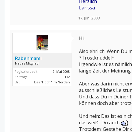
Herzlich
Larissa
17. Juni 2008
Hi!
Also ehrlich: Wenn Du 
*Trostknuddel*
Rabenmami
Neues Mitglied
Irgendwie ist es nämlic
lange Zeit der Meinung w
Registriert seit:
9. Mai 2008
Beiträge:
112
Ort:
Das "Hoch" im Norden
Aber was darin nicht erw
ausschließliches Leist
Und dass Du in Deiner Fam
können doch aber trotz
Und nein: Das ist es nic
das weißt Du auch
Trotzdem: Gestehe Dir da