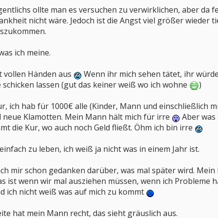
igentlichs ollte man es versuchen zu verwirklichen, aber da f
nkheit nicht wäre. Jedoch ist die Angst viel größer wieder t
rauszukommen.
was ich meine.
it vollen Händen aus
Wenn ihr mich sehen tätet, ihr würde
 schicken lassen (gut das keiner weiß wo ich wohne
)
r, ich hab für 1000€ alle (Kinder, Mann und einschließlich m
l neue Klamotten. Mein Mann hält mich für irre
Aber was 
t die Kur, wo auch noch Geld fließt. Öhm ich bin irre
nfach zu leben, ich weiß ja nicht was in einem Jahr ist.
ach mir schon gedanken darüber, was mal später wird. Mein
as ist wenn wir mal ausziehen müssen, wenn ich Probleme h
d ich nicht weiß was auf mich zu kommt
ite hat mein Mann recht, das sieht gräuslich aus.