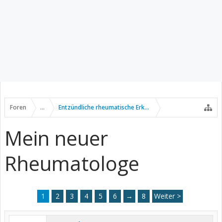
Foren
...
Entzündliche rheumatische Erkrankungen
Mein neuer
Rheumatologe
1
2
3
4
5
6
→
8
Weiter >