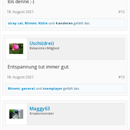
Bis denne ;-)
18. August 2021
#12
stray cat
,
Mimmi
,
Kittie
und
4 anderen
gefällt das.
Uschi(drei)
Bekanntes Mitglied
Entspannung tut immer gut.
18. August 2021
#13
Mimmi
,
general
und
teamplayer
gefällt das.
Maggy63
Kreativmonster