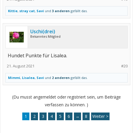
Kittie
,
stray cat
,
Savi
und
3 anderen
gefällt das.
Uschi(drei)
Bekanntes Mitglied
Hundet Punkte für Lisalea.
21. August 2021
#20
Mimmi
,
Lisalea
,
Savi
und
2 anderen
gefällt das.
(Du musst angemeldet oder registriert sein, um Beiträge
verfassen zu können. )
1
2
3
4
5
6
→
8
Weiter >