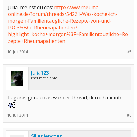
Julia, meinst du das:
http://www.rheuma-
Julia123
online.de/forum/threads/54221-Was-koche-ich-
morgen-Familientaugliche-Rezepte-von-und-
f%C3%BCr-Rheumapatienten?
highlight=koche+morgen%3F+Familientaugliche+Re
zepte+Rheumapatienten
10. Juli 2014
#5
Julia123
rheumatic pixie
Lagune, genau das war der thread, den ich meinte .....
10. Juli 2014
#6
Sillepiepchen