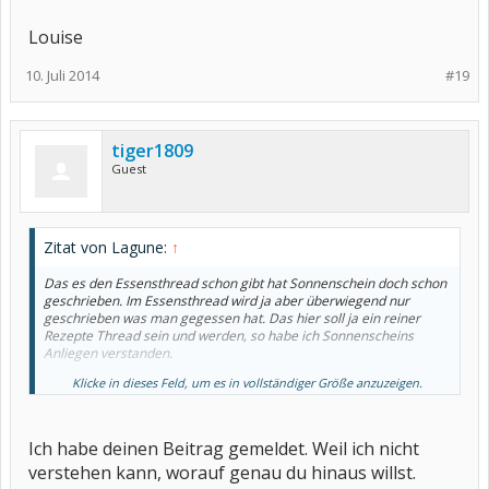
Louise
10. Juli 2014
#19
tiger1809
Guest
Zitat von Lagune:
↑
Das es den Essensthread schon gibt hat Sonnenschein doch schon
geschrieben. Im Essensthread wird ja aber überwiegend nur
geschrieben was man gegessen hat. Das hier soll ja ein reiner
Rezepte Thread sein und werden, so habe ich Sonnenscheins
Anliegen verstanden.
Klicke in dieses Feld, um es in vollständiger Größe anzuzeigen.
Ist das etwa ein Problem ? Ehrlich gesagt ich seh da kein Problem
und man muss nicht aus allem eins machen, wenn du keinen
Rezeptethread magst tiger1809, dann guck ihn dir halt einfach
nicht an.
Ich habe deinen Beitrag gemeldet. Weil ich nicht
verstehen kann, worauf genau du hinaus willst.