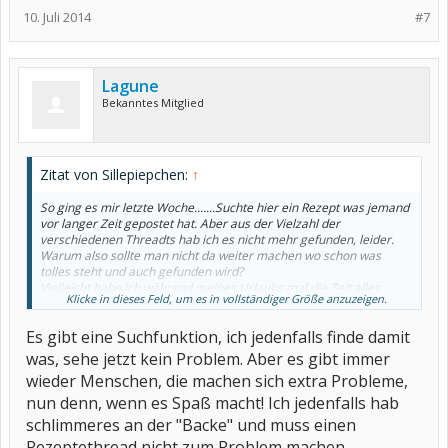
10. Juli 2014
#7
Lagune
Bekanntes Mitglied
Zitat von Sillepiepchen:
↑
So ging es mir letzte Woche.......Suchte hier ein Rezept was jemand
vor langer Zeit gepostet hat. Aber aus der Vielzahl der
verschiedenen Threadts hab ich es nicht mehr gefunden, leider.
Warum also sollte man nicht da weiter machen wo schon was
tolles steht und auch gefunden wird?
Vielleicht habe ich während meines Urlaubs mal die Zeit alles
Klicke in dieses Feld, um es in vollständiger Größe anzuzeigen.
zusammen zu suchen was es hier gibt und Kukana würde evtl.
etwas schieben
Es gibt eine Suchfunktion, ich jedenfalls finde damit
Hier gibts schon Ideen zum Grillen, Saison ist ja, auch
Marmeladen, Kuchen, Salate, Kekse, Menüs für Weihnachten usw.
was, sehe jetzt kein Problem. Aber es gibt immer
Um jedes einzelne Rezept wäre es schade wenn es im Nirvana
wieder Menschen, die machen sich extra Probleme,
verschwindet, oder?
nun denn, wenn es Spaß macht! Ich jedenfalls hab
Viele Grüsse
schlimmeres an der "Backe" und muss einen
Sylke
Rezeptethread nicht zum Problem machen.