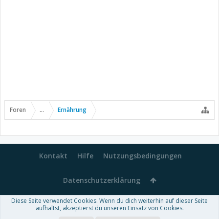
Foren
...
Ernährung
Kontakt
Hilfe
Nutzungsbedingungen
Datenschutzerklärung
Diese Seite verwendet Cookies. Wenn du dich weiterhin auf dieser Seite
Forum software by XenForo™
aufhältst, akzeptierst du unseren Einsatz von Cookies.
-
Deutsch von xenDach
Some XenForo functionality crafted by
Audentio Design
.