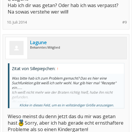
Hab ich dir was getan? Oder hab ich was verpasst?
Na sowas verstehe wer will!
10. Juli 2014
#9
Lagune
Bekanntes Mitglied
Zitat von Sillepiepchen:
↑
Was bitte hab ich zum Problem gemacht? Das es hier eine
Suchfunktion gibt weiß ich sehr wohl. Nur gib hier mal "Rezepte"
ein......
Ich weiß nicht mehr wie der Braten richtig hieß, habe ihn nicht
gefunden.
@Lagune
Klicke in dieses Feld, um es in vollständiger Größe anzuzeigen.
Hab ich dir was getan? Oder hab ich was verpasst?
Na sowas verstehe wer will!
Wieso meinst du denn jetzt das du mir was getan
hast
Sorry, aber ich hab gerade echt ernsthaftere
Probleme als so einen Kindergarten!