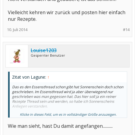
Vielleicht kehren wir zurück und posten hier einfach
nur Rezepte.
10. Juli 2014
#14
Louise1203
Gesperrter Benutzer
Zitat von Lagune:
↑
Das es den Essensthread schon gibt hat Sonnenschein doch schon
geschrieben. Im Essensthread wird ja aber überwiegend nur
geschrieben was man gegessen hat. Das hier soll ja ein reiner
Rezepte Thread sein und werden, so habe ich Sonnenscheins
Anliegen verstanden.
Klicke in dieses Feld, um es in vollständiger Größe anzuzeigen.
Ist das etwa ein Problem ? Ehrlich gesagt ich seh da kein Problem
und man muss nicht aus allem eins machen, wenn du keinen
Wie man sieht, hast Du damit angefangen...........
Rezeptethread magst tiger1809, dann guck ihn dir halt einfach
nicht an.