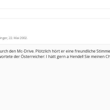
inger
,
22. Mai 2002
.
durch den Mc-Drive. Plötzlich hört er eine freundliche Sti
ntwortete der Österreicher: I hätt gern a Hendel! Sie meinen 