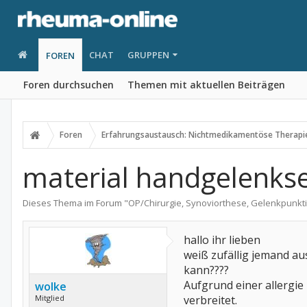
CHAT
GRUPPEN
FOREN
Foren durchsuchen
Themen mit aktuellen Beiträgen
Foren
Erfahrungsaustausch: Nichtmedikamentöse Therapi
material handgelenks
Dieses Thema im Forum "
OP/Chirurgie, Synoviorthese, Gelenkpunkt
hallo ihr lieben
weiß zufällig jemand a
kann????
Aufgrund einer allergie
wolke
Mitglied
verbreitet.