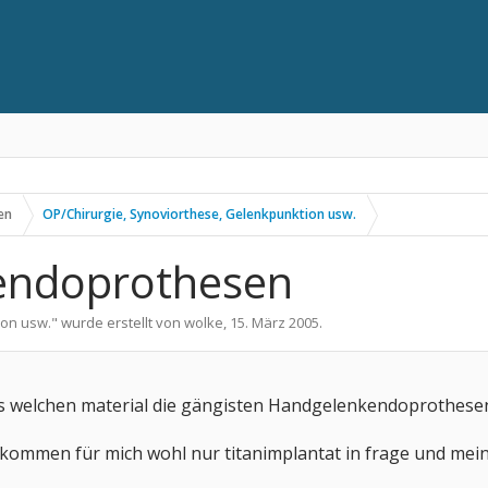
en
OP/Chirurgie, Synoviorthese, Gelenkpunktion usw.
endoprothesen
ion usw.
" wurde erstellt von
wolke
,
15. März 2005
.
us welchen material die gängisten Handgelenkendoprothe
 kommen für mich wohl nur titanimplantat in frage und mei