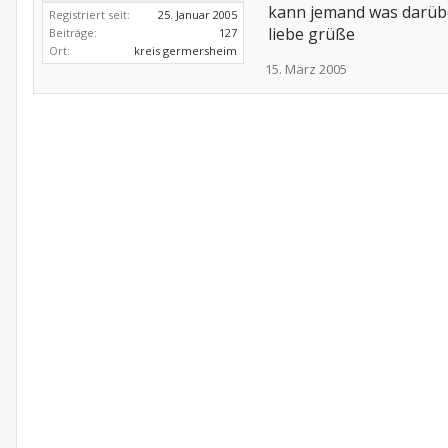
kann jemand was darübe
Registriert seit:
25. Januar 2005
liebe grüße
Beiträge:
127
Ort:
kreis germersheim
15. März 2005