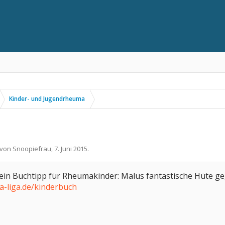
Kinder- und Jugendrheuma
t von
Snoopiefrau
,
7. Juni 2015
.
 ein Buchtipp für Rheumakinder: Malus fantastische Hüte g
-liga.de/kinderbuch