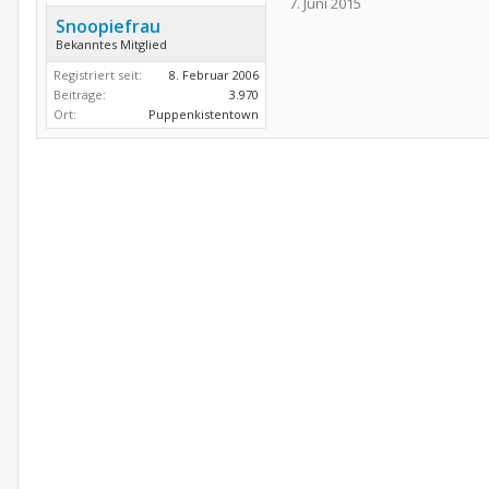
7. Juni 2015
Snoopiefrau
Bekanntes Mitglied
Registriert seit:
8. Februar 2006
Beiträge:
3.970
Ort:
Puppenkistentown