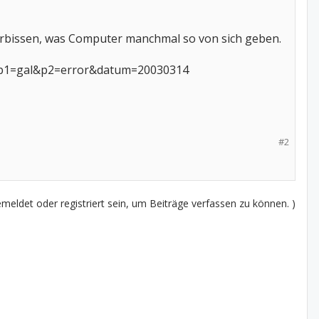
kerbissen, was Computer manchmal so von sich geben.
p?p1=gal&p2=error&datum=20030314
#2
eldet oder registriert sein, um Beiträge verfassen zu können. )