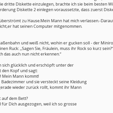
e dritte Diskette einzulegen, brachte ich sie beim besten Wi
forderung Diskette 2 einlegen voraussetzte, dass zuerst Diske
nüberströmt zu Hause.Mein Mann hat mich verlassen.-Darau
 nicht,er hat seinen Computer mitgenommen.
traßenbahn und weiß nicht, wohin er gucken soll - der Mini
einen Ruck: ,,Sagen Sie, Fräulein, muss ihr Rock so kurz sein?“
ch das auch nun nicht erkennen.“
sich glücklich und erschöpft unter der
t den Kopf und sagt:
r! Mein Mann kommt!
 Badezimmer und sie versteckt seine Kleidung
 gerade wieder zurück rollt, kommt ihr Mann
 auf dem Bett?
 für Dich ausgezogen, weil ich so grosse