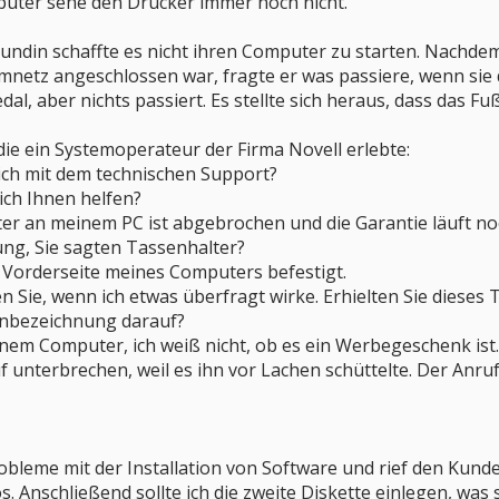
puter sehe den Drucker immer noch nicht.
undin schaffte es nicht ihren Computer zu starten. Nachdem
mnetz angeschlossen war, fragte er was passiere, wenn sie 
al, aber nichts passiert. Es stellte sich heraus, dass das F
die ein Systemoperateur der Firma Novell erlebte:
 ich mit dem technischen Support?
ich Ihnen helfen?
er an meinem PC ist abgebrochen und die Garantie läuft noc
ung, Sie sagten Tassenhalter?
er Vorderseite meines Computers befestigt.
n Sie, wenn ich etwas überfragt wirke. Erhielten Sie dieses
enbezeichnung darauf?
nem Computer, ich weiß nicht, ob es ein Werbegeschenk ist.
 unterbrechen, weil es ihn vor Lachen schüttelte. Der Anru
bleme mit der Installation von Software und rief den Kunden
s. Anschließend sollte ich die zweite Diskette einlegen, wa