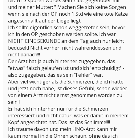
NICHTS spüren würde. Sein Zitat gegenüber mir
und meiner Mutter: " Machen Sie sich keine Sorgen
wenn sie nach der OP noch 1 Std wie eine tote Katze
angeschnallt auf der Liege liegt."
Ich sollte eigentlich schon weggetreten sein, bevor
ich in den OP geschoben werden sollte. Ich war
NICHT EINE SEKUNDE an dem Tag auch nur leicht
beduselt! Nicht vorher, nicht währenddessen und
nicht danach!!!
Der Arzt hat ja auch hinterher zugegeben, das
"etwas" falsch gelaufen ist und sich 'entschuldigt' -
also zugegeben, das es sein "Fehler" war.
Aber viel wichtiger als die Schmerzen, die ich hatte
und jetzt noch habe, ist dieses Gefühl, schon wieder
von einem Arzt nicht ernst genommen worden zu
sein !
Er hat sich hinterher nur für die Schmerzen
interessiert und nicht dafür, was er damit in meinem
Kopf angerichtet hat. Das ist das Schlimme!!!!
Ich träume davon und mein HNO-Arzt kann mir
kaum normal in die Ohren schaun, ohne das ich