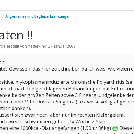
Allgemeines und Begleiterkrankungen
ten !!
rde erstellt von
negerkind
,
27. Januar 2009
.
en:
htes Gewissen, das hier zu schreiben da ich weis, wie vielen e
itive, mykoplasmeninduzierte chronische Polyarthritis (seit 
m ich nach fehlgeschlagenen Behandlungen mit Enbrel und
nke beider großen Zehen sowie 3 Fingergrundgelenke der 
hen meine MTX-Dosis (7,5mg oral) testweise völlig abgese
tlich danken).
ussert sich zwar noch, aber nur im rechten Kiefergelenk.
n ich wieder schwimmen gehen (1x Woche 2,5km).
hen eine 1000kcal-Diät angefangen (1,90m/ 96kg)
Diese F