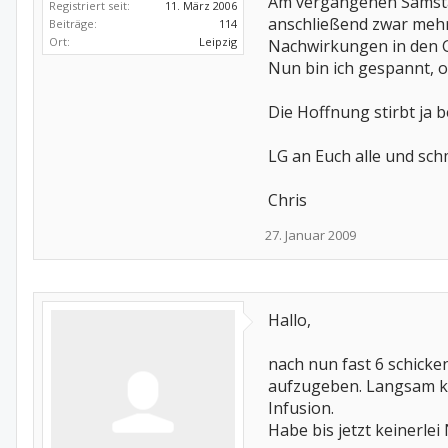
Am vergangenen Samstag
Registriert seit:
11. März 2006
anschließend zwar mehr
Beiträge:
114
Ort:
Leipzig
Nachwirkungen in den Ge
Nun bin ich gespannt, o
Die Hoffnung stirbt ja be
LG an Euch alle und sch
Chris
27. Januar 2009
Hallo,
nach nun fast 6 schic
aufzugeben. Langsam k
Infusion.
Habe bis jetzt keinerl