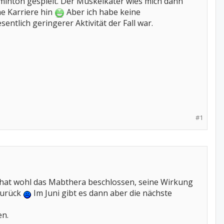
inton gespielt. Der Muskelkater wies mich dann
e Karriere hin
Aber ich habe keine
tlich geringerer Aktivität der Fall war.
#1
at wohl das Mabthera beschlossen, seine Wirkung
zurück
Im Juni gibt es dann aber die nächste
en.