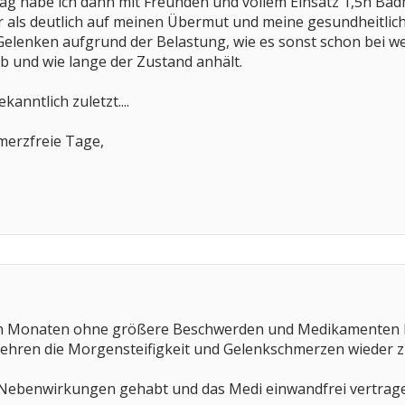
 habe ich dann mit Freunden und vollem Einsatz 1,5h Badm
 als deutlich auf meinen Übermut und meine gesundheitlich
lenken aufgrund der Belastung, wie es sonst schon bei wesen
b und wie lange der Zustand anhält.
kanntlich zuletzt....
merzfreie Tage,
ken Monaten ohne größere Beschwerden und Medikamenten h
ehren die Morgensteifigkeit und Gelenkschmerzen wieder 
ei Nebenwirkungen gehabt und das Medi einwandfrei vertrag