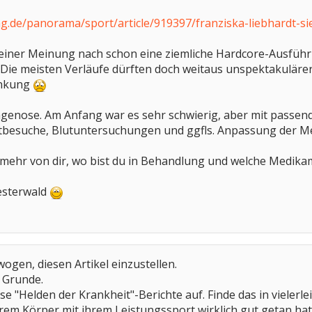
ng.de/panorama/sport/article/919397/franziska-liebhardt-si
meiner Meinung nach schon eine ziemliche Hardcore-Ausführ
 Die meisten Verläufe dürften doch weitaus unspektakulärer s
rankung
lagenose. Am Anfang war es sehr schwierig, aber mit passe
tbesuche, Blutuntersuchungen und ggfls. Anpassung der Me
 mehr von dir, wo bist du in Behandlung und welche Medik
esterwald
ogen, diesen Artikel einzustellen.
 Grunde.
e "Helden der Krankheit"-Berichte auf. Finde das in vielerlei
ihrem Körper mit ihrem Leistungssport wirklich gut getan hat