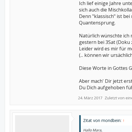
Ich lief einige Jahre u
sich auch die Mischkol
Denn "klassisch" ist be
Quantensprung.
Natürlich wünschte ich 
gestern bei 3Sat (Doku
Leider wird es mir für 
(... können wir ursächli
Diese Worte in Gottes G
Aber mach' Dir jetzt er
Du Dich aufgehoben füh
24. März 2017
Zuletzt von ei
Zitat von mondbein:
↑
Hallo Mara,