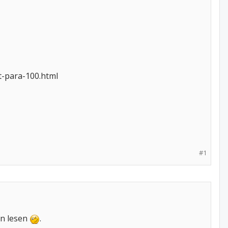
t-para-100.html
#1
en lesen
.