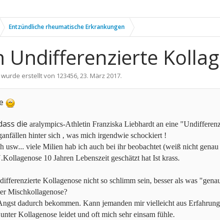
Entzündliche rheumatische Erkrankungen
Undifferenzierte Kollag
 wurde erstellt von
123456
,
23. März 2017
.
te
dass die
aralympics-
Athletin
Franziska Liebhardt an eine "Undifferenz
anfällen hinter sich , was mich irgendwie schockiert !
h usw... viele Milien hab ich auch bei ihr beobachtet (weiß nicht ge
.Kollagenose 10 Jahren Lebenszeit geschätzt hat Ist krass.
ifferenzierte Kollagenose nicht so schlimm sein, besser als was "genaue
er Mischkollagenose?
Angst dadurch bekommen. Kann jemanden mir vielleicht aus Erfahrun
unter Kollagenose leidet und oft mich sehr einsam fühle.