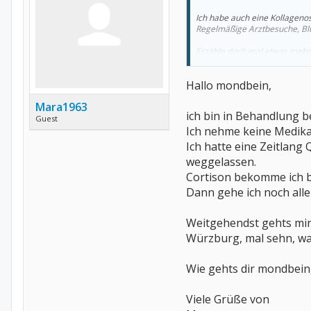
Ich habe auch eine Kollageno
Regelmäßige Arztbesuche, Blu
Erzähle doch mal etwas mehr
Viele Grüße aus dem Wester
Hallo mondbein,
Mara1963
ich bin in Behandlung b
Guest
Ich nehme keine Medik
Ich hatte eine Zeitlang 
weggelassen.
Cortison bekomme ich be
Dann gehe ich noch alle
Weitgehendst gehts mir 
Würzburg, mal sehn, was
Wie gehts dir mondbein
Viele Grüße von