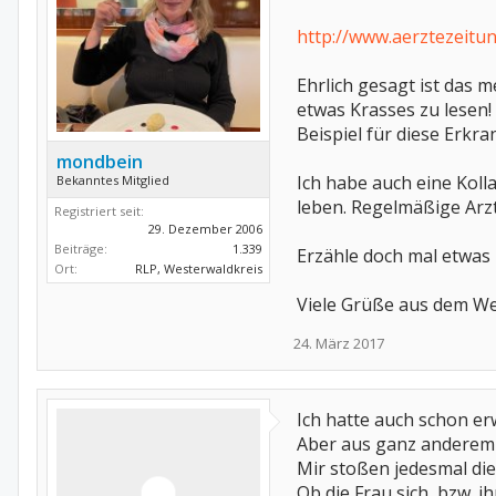
http://www.aerztezeitu
Ehrlich gesagt ist das 
etwas Krasses zu lesen!
Beispiel für diese Erk
mondbein
Ich habe auch eine Kol
Bekanntes Mitglied
leben. Regelmäßige Arz
Registriert seit:
29. Dezember 2006
Beiträge:
1.339
Erzähle doch mal etwas
Ort:
RLP, Westerwaldkreis
Viele Grüße aus dem W
24. März 2017
Ich hatte auch schon erw
Aber aus ganz anderem
Mir stoßen jedesmal dies
Ob die Frau sich, bzw. 