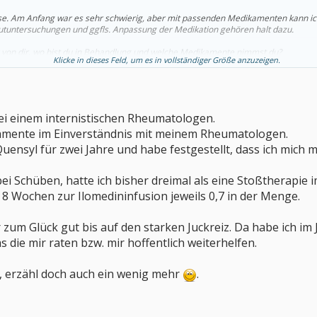
se. Am Anfang war es sehr schwierig, aber mit passenden Medikamenten kann ich
tuntersuchungen und ggfls. Anpassung der Medikation gehören halt dazu.
 von dir, wo bist du in Behandlung und welche Medikamente nimmst du?
Klicke in dieses Feld, um es in vollständiger Größe anzuzeigen.
wald
ei einem internistischen Rheumatologen.
amente im Einverständnis mit meinem Rheumatologen.
Quensyl für zwei Jahre und habe festgestellt, dass ich mich 
i Schüben, hatte ich bisher dreimal als eine Stoßtherapie
 8 Wochen zur Ilomedininfusion jeweils 0,7 in der Menge.
zum Glück gut bis auf den starken Juckreiz. Da habe ich im
 die mir raten bzw. mir hoffentlich weiterhelfen.
, erzähl doch auch ein wenig mehr
.