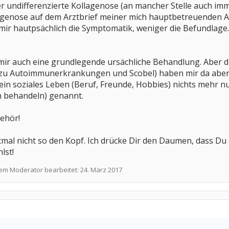
nter undifferenzierte Kollagenose (an mancher Stelle auch i
lagenose auf dem Arztbrief meiner mich hauptbetreuenden 
i mir hautpsächlich die Symptomatik, weniger die Befundlage
mir auch eine grundlegende ursächliche Behandlung. Aber d
 zu Autoimmunerkrankungen und Scobel) haben mir da aber
mein soziales Leben (Beruf, Freunde, Hobbies) nichts mehr n
ch behandeln) genannt.
ehör!
stmal nicht so den Kopf. Ich drücke Dir den Daumen, dass Du
lst!
nem Moderator bearbeitet:
24. März 2017