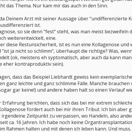
icht das Thema. Nur kam mir das auch in den Sinn.
 da Deinem Arzt mit seiner Aussage über "undifferenzierte Ko
ausdifferenziert ist.
agnose, so sie denn "fest" steht, was man meist bezweifeln d
och weiterentwickelt, eine.
er diese Restunsicherheit, ist es nun eine Kollagenose und 
 "ist ja nicht so schlimm", überhaupt die richtige? Was, wenn
ndelt (ok, meistens eh syptomatisch, aber auch da kann man
 eher kontraproduktiv sein).
gen, dass das Beispiel Liebhardt gewiss kein exemplarisches i
 ganz leichte und ganz schlimme Fälle. Manche brauchen 
ar gar keine!) und andere haben halt so einen Verlauf wie
r Erfahrung berichten, dass sich das bei mir extrem schleic
 Kollagenose fordert auch bei mir ihren Tribut. Ich bin abe
ht irgendeine Zeitpunkt zu verpassen, wo Handeln, also and
 seit ca. 16 Jahren. Ich habe noch keine Organtransplantatio
 im Rahmen halten und mit denen ich leben kann. Und muss.