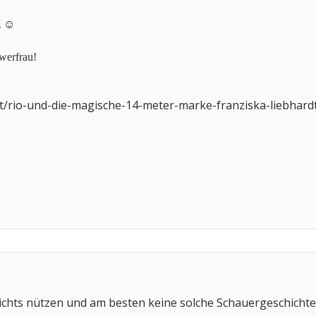
z ☺️
owerfrau!
rt/rio-und-die-magische-14-meter-marke-franziska-liebhard
ichts nützen und am besten keine solche Schauergeschicht