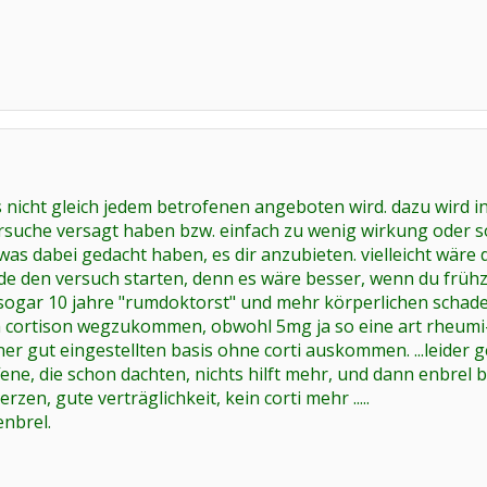
as nicht gleich jedem betrofenen angeboten wird. dazu wird i
rsuche versagt haben bzw. einfach zu wenig wirkung oder 
twas dabei gedacht haben, es dir anzubieten. vielleicht wäre
rde den versuch starten, denn es wäre besser, wenn du frühzeit
sogar 10 jahre "rumdoktorst" und mehr körperlichen schade
 cortison wegzukommen, obwohl 5mg ja so eine art rheumi-erh
ner gut eingestellten basis ohne corti auskommen. ...leider 
fene, die schon dachten, nichts hilft mehr, und dann enbre
erzen, gute verträglichkeit, kein corti mehr .....
enbrel.