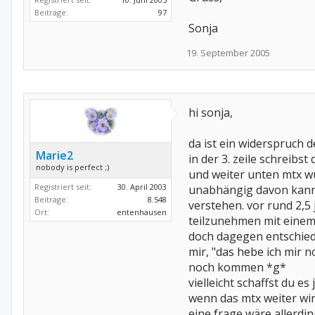
Beiträge:
97
Sonja
19. September 2005
hi sonja,
da ist ein widerspruch d
Marie2
in der 3. zeile schreibst
nobody is perfect ;)
und weiter unten mtx w
Registriert seit:
30. April 2003
unabhängig davon kann
Beiträge:
8.548
verstehen. vor rund 2,5 
Ort:
entenhausen
teilzunehmen mit einem
doch dagegen entschiede
mir, "das hebe ich mir n
noch kommen *g*
vielleicht schaffst du e
wenn das mtx weiter wir
eine frage wäre allerdi