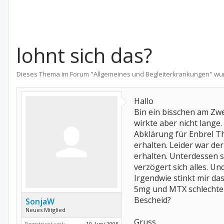
lohnt sich das?
Dieses Thema im Forum "
Allgemeines und Begleiterkrankungen
" wu
Hallo
Bin ein bisschen am Zwei
wirkte aber nicht lang
Abklärung für Enbrel Th
erhalten. Leider war d
erhalten. Unterdessen 
verzögert sich alles. Un
Irgendwie stinkt mir da
5mg und MTX schlechter 
Bescheid?
SonjaW
Neues Mitglied
Gruss,
Registriert seit:
10. Juni 2005