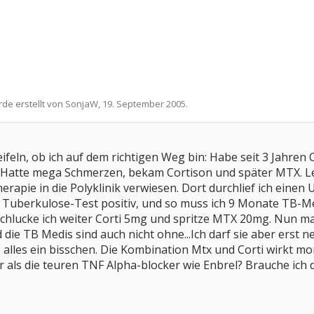
rde erstellt von
SonjaW
,
19. September 2005
.
feln, ob ich auf dem richtigen Weg bin: Habe seit 3 Jahren 
e. Hatte mega Schmerzen, bekam Cortison und später MTX. Le
erapie in die Polyklinik verwiesen. Dort durchlief ich eine
er Tuberkulose-Test positiv, und so muss ich 9 Monate TB-
schlucke ich weiter Corti 5mg und spritze MTX 20mg. Nun 
d die TB Medis sind auch nicht ohne...Ich darf sie aber erst
s alles ein bisschen. Die Kombination Mtx und Corti wirkt m
als die teuren TNF Alpha-blocker wie Enbrel? Brauche ich da