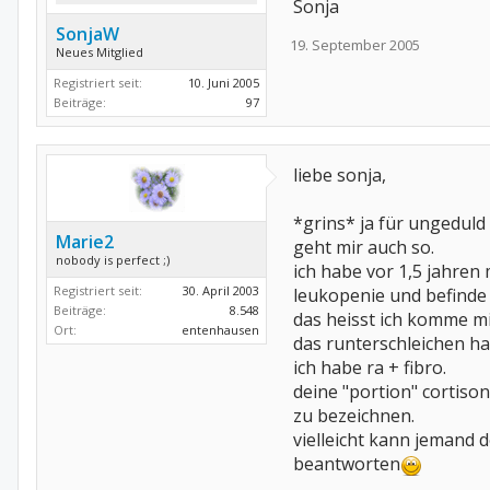
Sonja
SonjaW
19. September 2005
Neues Mitglied
Registriert seit:
10. Juni 2005
Beiträge:
97
liebe sonja,
*grins* ja für ungeduld 
Marie2
geht mir auch so.
nobody is perfect ;)
ich habe vor 1,5 jahren
Registriert seit:
30. April 2003
leukopenie und befinde m
Beiträge:
8.548
das heisst ich komme mit
Ort:
entenhausen
das runterschleichen ha
ich habe ra + fibro.
deine "portion" cortison
zu bezeichnen.
vielleicht kann jemand
beantworten