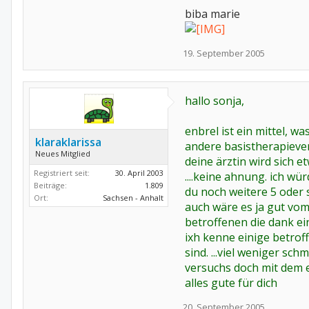
biba marie
19. September 2005
hallo sonja,
enbrel ist ein mittel, w
klaraklarissa
andere basistherapieve
Neues Mitglied
deine ärztin wird sich e
Registriert seit:
30. April 2003
....keine ahnung. ich wü
Beiträge:
1.809
du noch weitere 5 oder 
Ort:
Sachsen - Anhalt
auch wäre es ja gut vom
betroffenen die dank ei
ixh kenne einige betrof
sind. ...viel weniger schm
versuchs doch mit dem 
alles gute für dich
20. September 2005