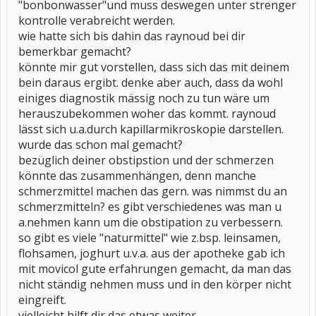
"bonbonwasser"und muss deswegen unter strenger
kontrolle verabreicht werden.
wie hatte sich bis dahin das raynoud bei dir
bemerkbar gemacht?
könnte mir gut vorstellen, dass sich das mit deinem
bein daraus ergibt. denke aber auch, dass da wohl
einiges diagnostik mässig noch zu tun wäre um
herauszubekommen woher das kommt. raynoud
lässt sich u.a.durch kapillarmikroskopie darstellen.
wurde das schon mal gemacht?
bezüglich deiner obstipstion und der schmerzen
könnte das zusammenhängen, denn manche
schmerzmittel machen das gern. was nimmst du an
schmerzmitteln? es gibt verschiedenes was man u
a.nehmen kann um die obstipation zu verbessern.
so gibt es viele "naturmittel" wie z.bsp. leinsamen,
flohsamen, joghurt u.v.a. aus der apotheke gab ich
mit movicol gute erfahrungen gemacht, da man das
nicht ständig nehmen muss und in den körper nicht
eingreift.
vielleicht hilft dir das etwas weiter.