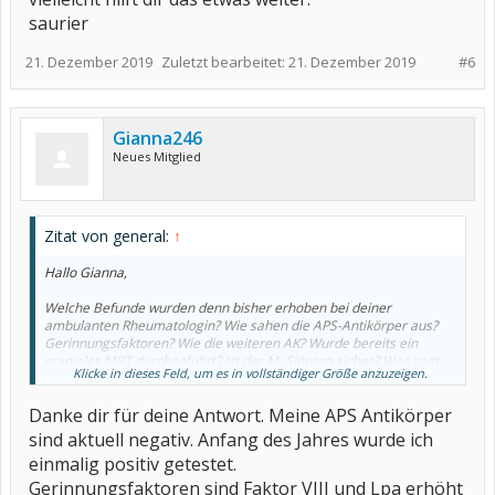
saurier
21. Dezember 2019
Zuletzt bearbeitet:
21. Dezember 2019
#6
Gianna246
Neues Mitglied
Zitat von general:
↑
Hallo Gianna,
Welche Befunde wurden denn bisher erhoben bei deiner
ambulanten Rheumatologin? Wie sahen die APS-Antikörper aus?
Gerinnungsfaktoren? Wie die weiteren AK? Wurde bereits ein
craniales MRT durchgeführt? Ist der M. Sjörgen sicher? Was sagt
Klicke in dieses Feld, um es in vollständiger Größe anzuzeigen.
der Augenarzt?
Danke dir für deine Antwort. Meine APS Antikörper
sind aktuell negativ. Anfang des Jahres wurde ich
einmalig positiv getestet.
Gerinnungsfaktoren sind Faktor VIII und Lpa erhöht