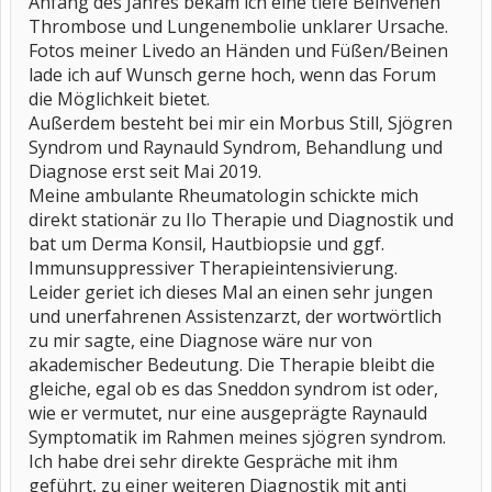
Anfang des Jahres bekam ich eine tiefe Beinvenen
Thrombose und Lungenembolie unklarer Ursache.
Fotos meiner Livedo an Händen und Füßen/Beinen
lade ich auf Wunsch gerne hoch, wenn das Forum
die Möglichkeit bietet.
Außerdem besteht bei mir ein Morbus Still, Sjögren
Syndrom und Raynauld Syndrom, Behandlung und
Diagnose erst seit Mai 2019.
Meine ambulante Rheumatologin schickte mich
direkt stationär zu Ilo Therapie und Diagnostik und
bat um Derma Konsil, Hautbiopsie und ggf.
Immunsuppressiver Therapieintensivierung.
Leider geriet ich dieses Mal an einen sehr jungen
und unerfahrenen Assistenzarzt, der wortwörtlich
zu mir sagte, eine Diagnose wäre nur von
akademischer Bedeutung. Die Therapie bleibt die
gleiche, egal ob es das Sneddon syndrom ist oder,
wie er vermutet, nur eine ausgeprägte Raynauld
Symptomatik im Rahmen meines sjögren syndrom.
Ich habe drei sehr direkte Gespräche mit ihm
geführt, zu einer weiteren Diagnostik mit anti