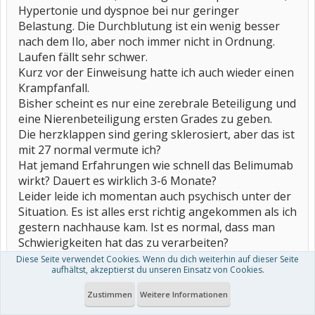
Hypertonie und dyspnoe bei nur geringer
Belastung. Die Durchblutung ist ein wenig besser
nach dem Ilo, aber noch immer nicht in Ordnung.
Laufen fällt sehr schwer.
Kurz vor der Einweisung hatte ich auch wieder einen
Krampfanfall.
Bisher scheint es nur eine zerebrale Beteiligung und
eine Nierenbeteiligung ersten Grades zu geben.
Die herzklappen sind gering sklerosiert, aber das ist
mit 27 normal vermute ich?
Hat jemand Erfahrungen wie schnell das Belimumab
wirkt? Dauert es wirklich 3-6 Monate?
Leider leide ich momentan auch psychisch unter der
Situation. Es ist alles erst richtig angekommen als ich
gestern nachhause kam. Ist es normal, dass man
Schwierigkeiten hat das zu verarbeiten?
Ich bin erstmal vier Wochen krank geschrieben,
Diese Seite verwendet Cookies. Wenn du dich weiterhin auf dieser Seite
aufhältst, akzeptierst du unseren Einsatz von Cookies.
unklar wann ich überhaupt wieder arbeiten kann
(Rettungsdienst).
Zustimmen
Weitere Informationen
Auch mein Alltag schaffe ich kaum. Ich lebe alleine