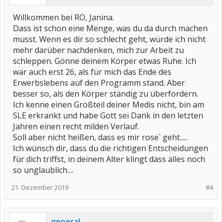
Plan ist nun erneute stationäre Aufnahme am 29.01. Zur Ilomedin
Behandlung und ggf weiteren Diagnostik, weil ich ihn so genervt
Willkommen bei RO, Janina.
habe dass ich eine Abklärung möchte.
Dass ist schon eine Menge, was du da durch machen
Meine Symptome von 18 kg Gewichtsverlust bei normaler
Ernährung in nichtmal einem Jahr, trockene, tote Haut an den
musst. Wenn es dir so schlecht geht, würde ich nicht
Händen mit ständigen rissen und offenen Stellen an den
mehr darüber nachdenken, mich zur Arbeit zu
Fingerkuppen, massive Obstipation seit mehren Jahren (ich kann
schleppen. Gönne deinem Körper etwas Ruhe. Ich
teilweise bis zu drei Wochen nicht auf Toilette, zwei
darmspiegelungen und drei Gastroenterologen können mir nicht
war auch erst 26, als für mich das Ende des
helfen) hat er zur Kenntnis genommen aber nicht diagnostik
Erwerbslebens auf den Programm stand. Aber
relevant gefunden auch nicht mit den Oberärzten besprochen.
Ich bin so nicht wirklich arbeitsfähig, weiß nicht was ich tun soll, und
besser so, als den Körper ständig zu überfordern.
bin völlig verzweifelt. Das einzige was er gemacht hat ist amlodipin
Ich kenne einen Großteil deiner Medis nicht, bin am
anzusetzen, was gefäßerweiternd und blutdrucksenkend wirken
SLE erkrankt und habe Gott sei Dank in den letzten
soll.
Soll ich mich jetzt fünf Wochen krank schreiben lassen und
Jahren einen recht milden Verlauf.
abwarten? Durchquälen und zur Arbeit gehen? Ich habe keine
Soll aber nicht heißen, dass es mir rose` geht.....
Ahnung. Er meinte dass mäßige Bewegung gut sei, das sorgt für
Ich wünsch dir, dass du die richtigen Entscheidungen
neubildung von Gefäßen, ich solle mich aber nicht überanstrengen.
Was für eine Aussage... Ob ich arbeiten gehe, sei mir überlassen.
für dich triffst, in deinem Alter klingt dass alles noch
Montag muss ich zu meiner Hausärztin. Vielleicht kennt jemand
so unglaublich....
von euch einige meiner Symptome? Hat Ideen, Ratschläge oder
Hinweise? Erfahrungsberichte? Oder irgendetwas anderes? Ich bin
21. Dezember 2019
dankbar für jede Kleinigkeit, ich fühle mich so alleine...
#4
Jetzt ist Weihnachten und meine rheumatologin natürlich auch
erstmal nicht erreichbar.
Liebe Grüße,
general