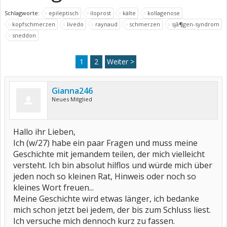
Schlagworte:
epileptisch
iloprost
kälte
kollagenose
kopfschmerzen
livedo
raynaud
schmerzen
sjã¶gen-syndrom
sneddon
1
2
Weiter >
Gianna246
Neues Mitglied
Hallo ihr Lieben,
Ich (w/27) habe ein paar Fragen und muss meine
Geschichte mit jemandem teilen, der mich vielleicht
versteht. Ich bin absolut hilflos und würde mich über
jeden noch so kleinen Rat, Hinweis oder noch so
kleines Wort freuen...
Meine Geschichte wird etwas länger, ich bedanke
mich schon jetzt bei jedem, der bis zum Schluss liest.
Ich versuche mich dennoch kurz zu fassen.