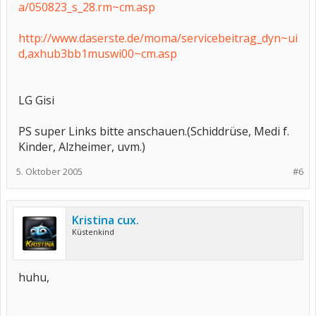
a/050823_s_28.rm~cm.asp
http://www.daserste.de/moma/servicebeitrag_dyn~ui
d,axhub3bb1muswi00~cm.asp
LG Gisi
PS super Links bitte anschauen.(Schiddrüse, Medi f.
Kinder, Alzheimer, uvm.)
5. Oktober 2005
#6
Kristina cux.
Küstenkind
huhu,