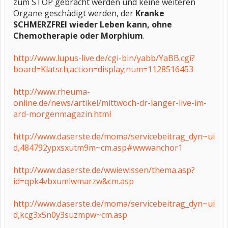
zum STOP gebracht werden und keine weiteren
Organe geschädigt werden, der
Kranke
SCHMERZFREI wieder Leben kann, ohne
Chemotherapie oder Morphium
.
http://www.lupus-live.de/cgi-bin/yabb/YaBB.cgi?
board=Klatsch;action=display;num=1128516453
http://www.rheuma-
online.de/news/artikel/mittwoch-dr-langer-live-im-
ard-morgenmagazin.html
http://www.daserste.de/moma/servicebeitrag_dyn~ui
d,484792ypxsxutm9m~cm.asp#wwwanchor1
http://www.daserste.de/wwiewissen/thema.asp?
id=qpk4vbxumlwmarzw&cm.asp
http://www.daserste.de/moma/servicebeitrag_dyn~ui
d,kcg3x5n0y3suzmpw~cm.asp