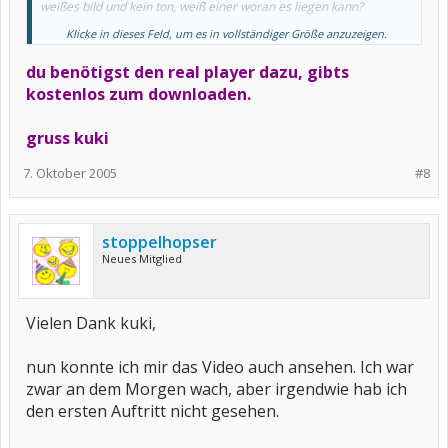
weißes bild und kein ton, weiß einer woran es liegen kann?
Klicke in dieses Feld, um es in vollständiger Größe anzuzeigen.
Liebe Grüße
du benötigst den real player dazu, gibts
Kristina
kostenlos zum downloaden.
gruss kuki
7. Oktober 2005
#8
stoppelhopser
Neues Mitglied
Vielen Dank kuki,
nun konnte ich mir das Video auch ansehen. Ich war
zwar an dem Morgen wach, aber irgendwie hab ich
den ersten Auftritt nicht gesehen.