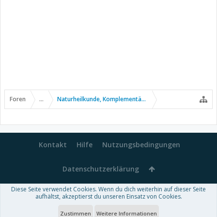
Foren
...
Naturheilkunde, Komplementär- u. Alternativmedizin
Kontakt
Hilfe
Nutzungsbedingungen
Datenschutzerklärung
Diese Seite verwendet Cookies. Wenn du dich weiterhin auf dieser Seite
Forum software by XenForo™
aufhältst, akzeptierst du unseren Einsatz von Cookies.
-
Deutsch von xenDach
Some XenForo functionality crafted by
Audentio Design
.
Theme designed by
ThemeHouse
.
Zustimmen
Weitere Informationen