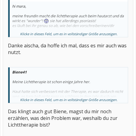
hi mara,
meine freundin macht die lichttherapie auch beim hautarzt und da
wirkt es "wunder"!
sie hat allerdings psoriasis!
es läuft bei ihr genau so ab, wie bei den vorschreiberinen/dir
Klicke in dieses Feld, um es in vollständiger Größe anzuzeigen.
gute besserung
Danke aischa, da hoffe ich mal, dass es mir auch was
nutzt.
Biene41
Meine Lichttherapie ist schon einige Jahre her.
Haut hatte sich verbessert mit der Therapie, es war dadurch nicht
weg, es kam halt nicht ganz so schlimm in dem Jahr durch wie
Klicke in dieses Feld, um es in vollständiger Größe anzuzeigen.
sonst.
Das klingt auch gut Biene, magst du mir noch
erzählen, was dein Problem war, weshalb du zur
Lichttherapie bist?