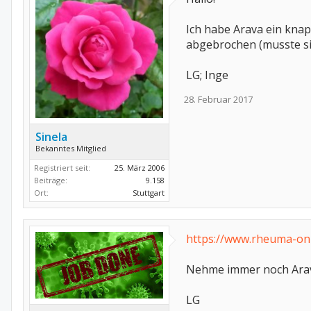
Ich habe Arava ein knap
abgebrochen (musste sie
LG; Inge
28. Februar 2017
Sinela
Bekanntes Mitglied
Registriert seit:
25. März 2006
Beiträge:
9.158
Ort:
Stuttgart
https://www.rheuma-onl
Nehme immer noch Arava
LG