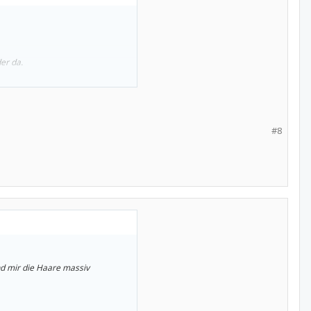
er da.
#8
nd mir die Haare massiv