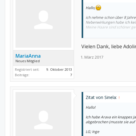
Hallo,
ich nehme schon über 8 Jahre
Nebenwirkungen habe ich kei
Meine Haare sind schöner gew
LG Adolina
Vielen Dank, liebe Adoli
MariaAnna
1. März 2017
Neues Mitglied
Registriert seit:
9. Oktober 2013
Beiträge:
7
Zitat von Sinela:
↑
Hallo!
Ich habe Arava ein knappes J
abgebrochen (musste sie auf 
LG; Inge