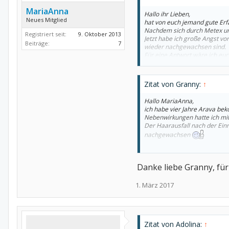
MariaAnna
Hallo ihr Lieben,
Neues Mitglied
hat von euch jemand gute Er
Nachdem sich durch Metex und
Registriert seit:
9. Oktober 2013
Jetzt habe ich große Angst v
Beiträge:
7
wieder nachgewachsen sind.
Für eine Antwort wäre ich eu
Liebe Grüße
MariaAnna
Zitat von Granny:
↑
Hallo MariaAnna,
ich habe vier Jahre Arava be
Nebenwirkungen hatte ich mit
Der Haarausfall nach der Ein
nachgewachsen
Ich wünsche dir viel Erfolg
Danke liebe Granny, für
LG Granny
1. März 2017
Zitat von Adolina:
↑