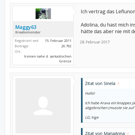
Ich vertrag das Leflun
Adolina, du hast mich i
Maggy63
hätte das aber nie mit 
Kreativmonster
Registriert seit:
15. Februar 2011
28. Februar 2017
Beiträge:
20.792
Ort:
Ironien nahe d. sarkastischen
Grenze
Zitat von Sinela:
↑
Hallo!
Ich habe Arava ein knappes J
abgebrochen (musste sie auf 
LG; Inge
Zitat von MariaAnna:
↑