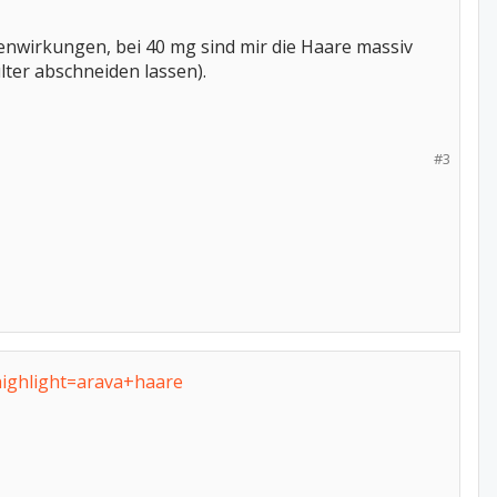
enwirkungen, bei 40 mg sind mir die Haare massiv
ter abschneiden lassen).
#3
highlight=arava+haare