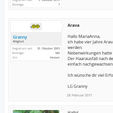
Beiträge:
7
Arava
Hallo MariaAnna,
Granny
ich habe vier Jahre Ar
Mitglied
werden.
Registriert seit:
10. Oktober 2005
Nebenwirkungen hatte i
Beiträge:
563
Ort:
Hessen
Der Haarausfall nach de
einfach nachgewachse
Ich wünsche dir viel Erf
LG Granny
28. Februar 2017
Hallo!