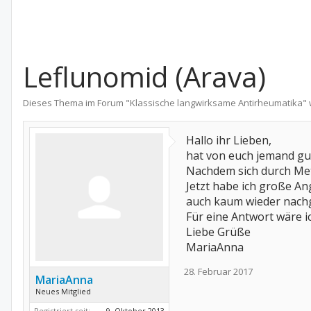
Leflunomid (Arava)
Dieses Thema im Forum "
Klassische langwirksame Antirheumatika
"
Hallo ihr Lieben,
hat von euch jemand gu
Nachdem sich durch Met
Jetzt habe ich große An
auch kaum wieder nach
Für eine Antwort wäre i
Liebe Grüße
MariaAnna
28. Februar 2017
MariaAnna
Neues Mitglied
Registriert seit:
9. Oktober 2013