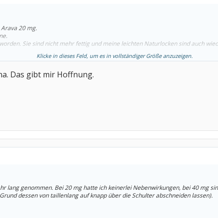
 Arava 20 mg.
ne.
orden. Sie sind nicht mehr fettig und meine leichten Naturlocken sind auch wied
Klicke in dieses Feld, um es in vollständiger Größe anzuzeigen.
na. Das gibt mir Hoffnung.
ahr lang genommen. Bei 20 mg hatte ich keinerlei Nebenwirkungen, bei 40 mg si
Grund dessen von taillenlang auf knapp über die Schulter abschneiden lassen).