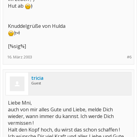
Hut ab
)
Knuddelgrüße von Hulda
)
:-I
[%sig%]
16. März 2003
#6
tricia
Guest
Liebe Mni,
auch von mir alles Gute und Liebe, melde Dich
wieder, wann immer du kannst. Ich werde Dich
vermissen !
Halt den Kopf hoch, du wirst das schon schaffen !
Ich wünsche Dir viel Kraft und alles Liebe und Gute.