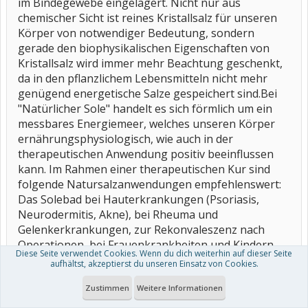
im Bindegewebe eingelagert. Nicht nur aus
chemischer Sicht ist reines Kristallsalz für unseren
Körper von notwendiger Bedeutung, sondern
gerade den biophysikalischen Eigenschaften von
Kristallsalz wird immer mehr Beachtung geschenkt,
da in den pflanzlichem Lebensmitteln nicht mehr
genügend energetische Salze gespeichert sind.Bei
"Natürlicher Sole" handelt es sich förmlich um ein
messbares Energiemeer, welches unseren Körper
ernährungsphysiologisch, wie auch in der
therapeutischen Anwendung positiv beeinflussen
kann. Im Rahmen einer therapeutischen Kur sind
folgende Natursalzanwendungen empfehlenswert:
Das Solebad bei Hauterkrankungen (Psoriasis,
Neurodermitis, Akne), bei Rheuma und
Gelenkerkrankungen, zur Rekonvaleszenz nach
Operationen, bei Frauenkrankheiten und Kindern
Diese Seite verwendet Cookies. Wenn du dich weiterhin auf dieser Seite
mit Infektneigungen, sowie zur Stärkung des
aufhältst, akzeptierst du unseren Einsatz von Cookies.
Immunsystems und zur Entschlackung des Körpers.
Die Soleinhalation bei chronischen und spezifischen
Zustimmen
Weitere Informationen
Erkrankungen der oberen Luftwege (Asthma,