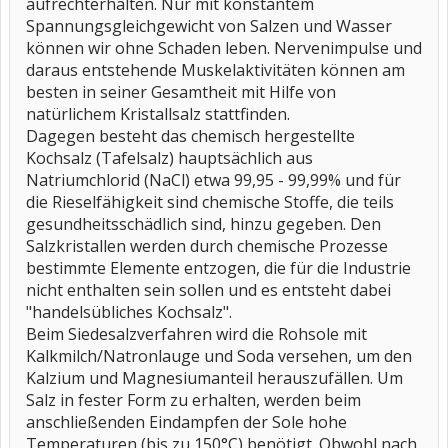
aufrechterhalten. Nur mit konstantem
Spannungsgleichgewicht von Salzen und Wasser
können wir ohne Schaden leben. Nervenimpulse und
daraus entstehende Muskelaktivitäten können am
besten in seiner Gesamtheit mit Hilfe von
natürlichem Kristallsalz stattfinden.
Dagegen besteht das chemisch hergestellte
Kochsalz (Tafelsalz) hauptsächlich aus
Natriumchlorid (NaCl) etwa 99,95 - 99,99% und für
die Rieselfähigkeit sind chemische Stoffe, die teils
gesundheitsschädlich sind, hinzu gegeben. Den
Salzkristallen werden durch chemische Prozesse
bestimmte Elemente entzogen, die für die Industrie
nicht enthalten sein sollen und es entsteht dabei
"handelsübliches Kochsalz".
Beim Siedesalzverfahren wird die Rohsole mit
Kalkmilch/Natronlauge und Soda versehen, um den
Kalzium und Magnesiumanteil herauszufällen. Um
Salz in fester Form zu erhalten, werden beim
anschließenden Eindampfen der Sole hohe
Temperaturen (bis zu 150°C) benötigt. Obwohl nach