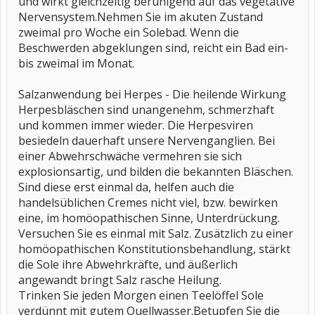
und wirkt gleichzeitig beruhigend auf das vegetative
Nervensystem.Nehmen Sie im akuten Zustand
zweimal pro Woche ein Solebad. Wenn die
Beschwerden abgeklungen sind, reicht ein Bad ein-
bis zweimal im Monat.
Salzanwendung bei Herpes - Die heilende Wirkung
Herpesbläschen sind unangenehm, schmerzhaft
und kommen immer wieder. Die Herpesviren
besiedeln dauerhaft unsere Nervenganglien. Bei
einer Abwehrschwäche vermehren sie sich
explosionsartig, und bilden die bekannten Bläschen.
Sind diese erst einmal da, helfen auch die
handelsüblichen Cremes nicht viel, bzw. bewirken
eine, im homöopathischen Sinne, Unterdrückung.
Versuchen Sie es einmal mit Salz. Zusätzlich zu einer
homöopathischen Konstitutionsbehandlung, stärkt
die Sole ihre Abwehrkräfte, und äußerlich
angewandt bringt Salz rasche Heilung.
Trinken Sie jeden Morgen einen Teelöffel Sole
verdünnt mit gutem Quellwasser.Betupfen Sie die