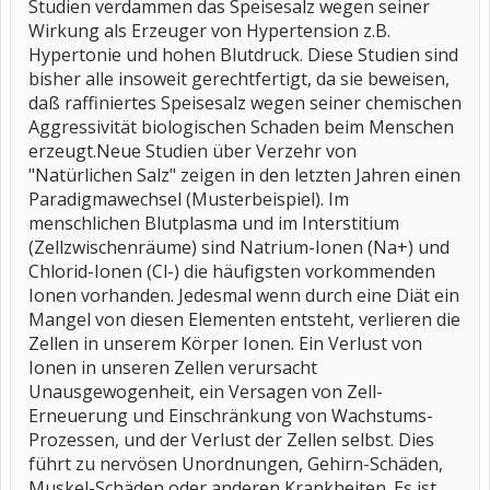
Studien verdammen das Speisesalz wegen seiner
Wirkung als Erzeuger von Hypertension z.B.
Hypertonie und hohen Blutdruck. Diese Studien sind
bisher alle insoweit gerechtfertigt, da sie beweisen,
daß raffiniertes Speisesalz wegen seiner chemischen
Aggressivität biologischen Schaden beim Menschen
erzeugt.Neue Studien über Verzehr von
"Natürlichen Salz" zeigen in den letzten Jahren einen
Paradigmawechsel (Musterbeispiel). Im
menschlichen Blutplasma und im Interstitium
(Zellzwischenräume) sind Natrium-Ionen (Na+) und
Chlorid-Ionen (Cl-) die häufigsten vorkommenden
Ionen vorhanden. Jedesmal wenn durch eine Diät ein
Mangel von diesen Elementen entsteht, verlieren die
Zellen in unserem Körper Ionen. Ein Verlust von
Ionen in unseren Zellen verursacht
Unausgewogenheit, ein Versagen von Zell-
Erneuerung und Einschränkung von Wachstums-
Prozessen, und der Verlust der Zellen selbst. Dies
führt zu nervösen Unordnungen, Gehirn-Schäden,
Muskel-Schäden oder anderen Krankheiten. Es ist