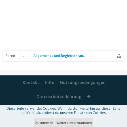
Foren
...
Allgemeines und Begleiterkrankungen
Kontakt
Hilfe
Nutzungsbedingungen
Datenschutzerklärung
Diese Seite verwendet Cookies. Wenn du dich weiterhin auf dieser Seite
Forum software by XenForo™
aufhältst, akzeptierst du unseren Einsatz von Cookies.
-
Deutsch von xenDach
Some XenForo functionality crafted by
Audentio Design
.
Theme designed by
ThemeHouse
.
Zustimmen
Weitere Informationen