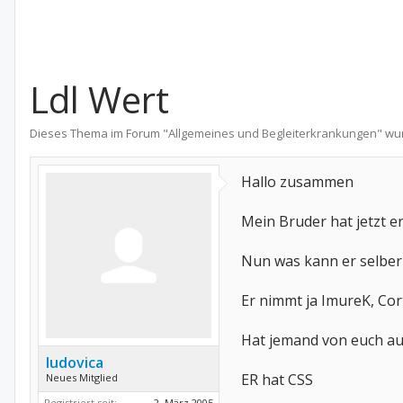
Ldl Wert
Dieses Thema im Forum "
Allgemeines und Begleiterkrankungen
" wu
Hallo zusammen
Mein Bruder hat jetzt e
Nun was kann er selber 
Er nimmt ja ImureK, Cor
Hat jemand von euch au
ludovica
ER hat CSS
Neues Mitglied
Registriert seit:
2. März 2005