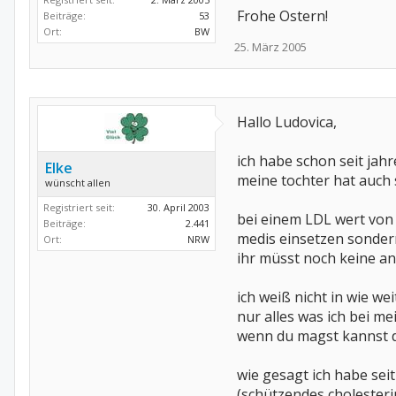
Frohe Ostern!
Beiträge:
53
Ort:
BW
25. März 2005
Hallo Ludovica,
ich habe schon seit jah
Elke
meine tochter hat auch s
wünscht allen
Registriert seit:
30. April 2003
bei einem LDL wert von 
Beiträge:
2.441
medis einsetzen sonder
Ort:
NRW
ihr müsst noch keine an
ich weiß nicht in wie wei
nur alles was ich bei 
wenn du magst kannst du
wie gesagt ich habe sei
(schützendes cholesterin