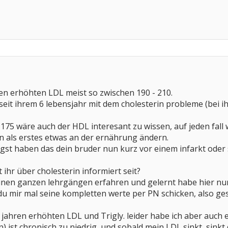
ren erhöhten LDL meist so zwischen 190 - 210.
eit ihrem 6 lebensjahr mit dem cholesterin probleme (bei ihr 
175 wäre auch der HDL interesant zu wissen, auf jeden fall
n als erstes etwas an der ernährung ändern.
gst haben das dein bruder nun kurz vor einem infarkt oder s
t ihr über cholesterin informiert seit?
meinen ganzen lehrgängen erfahren und gelernt habe hier 
 mir mal seine kompletten werte per PN schicken, also gesa
t jahren erhöhten LDL und Trigly. leider habe ich aber auch
) ist chronisch zu niedrig, und sobald mein LDL sinkt, sink