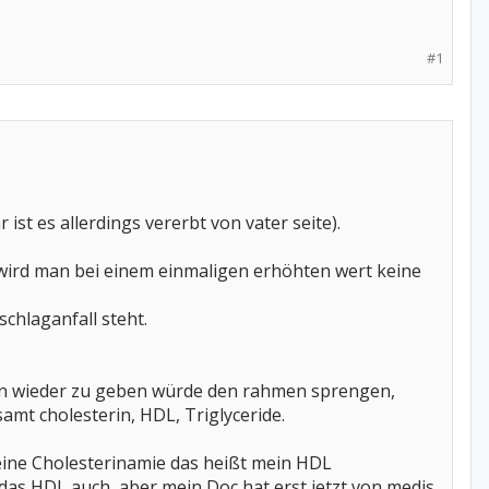
#1
ist es allerdings vererbt von vater seite).
 wird man bei einem einmaligen erhöhten wert keine
chlaganfall steht.
nun wieder zu geben würde den rahmen sprengen,
mt cholesterin, HDL, Triglyceride.
 eine Cholesterinamie das heißt mein HDL
t das HDL auch, aber mein Doc hat erst jetzt von medis