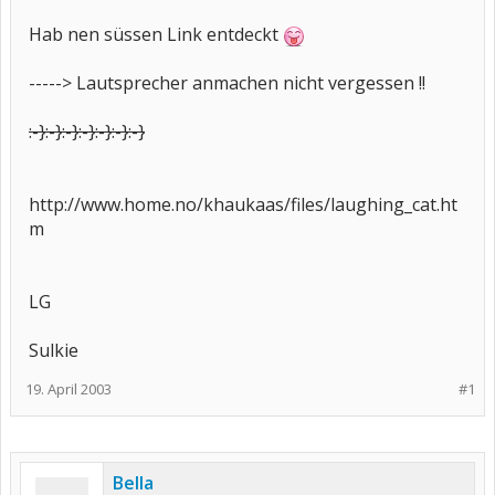
Hab nen süssen Link entdeckt
-----> Lautsprecher anmachen nicht vergessen !!
:-}
:-}
:-}
:-}
:-}
:-}
:-}
http://www.home.no/khaukaas/files/laughing_cat.ht
m
LG
Sulkie
19. April 2003
#1
Bella