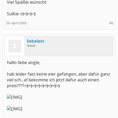
Viel Späßle wünscht
Sulkie
:-}
:-}
:-}
:-}
20. April 2003
#6
liebelein
Guest
hallo liebe angie,
hab leider fast keine eier gefangen, aber dafür ganz
viel sch....e! bekomme ich jetzt dafür auch einen
preis????
:-}
:-}
:-}
:-}
:-}
:-}
:-}
:-}
:-}