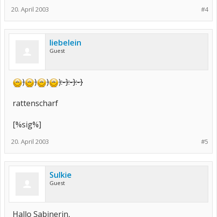
20. April 2003
#4
liebelein
Guest
)
)
)
)
:-}
:-}
:-}
rattenscharf
[%sig%]
20. April 2003
#5
Sulkie
Guest
Hallo Sabinerin,