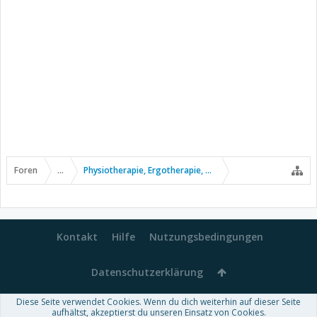
Foren
...
Physiotherapie, Ergotherapie, Sport usw.
Kontakt
Hilfe
Nutzungsbedingungen
Datenschutzerklärung
Diese Seite verwendet Cookies. Wenn du dich weiterhin auf dieser Seite
Forum software by XenForo™
aufhältst, akzeptierst du unseren Einsatz von Cookies.
-
Deutsch von xenDach