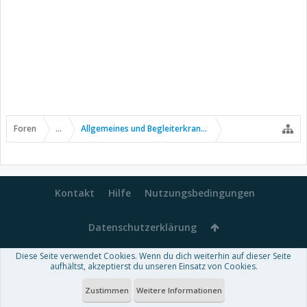
Foren
...
Allgemeines und Begleiterkrankungen
Kontakt
Hilfe
Nutzungsbedingungen
Datenschutzerklärung
Diese Seite verwendet Cookies. Wenn du dich weiterhin auf dieser Seite
Forum software by XenForo™
aufhältst, akzeptierst du unseren Einsatz von Cookies.
-
Deutsch von xenDach
Some XenForo functionality crafted by
Audentio Design
.
Theme designed by
ThemeHouse
.
Zustimmen
Weitere Informationen