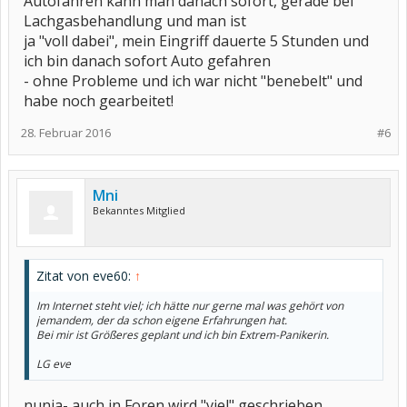
Autofahren kann man danach sofort, gerade bei
Lachgasbehandlung und man ist
ja "voll dabei", mein Eingriff dauerte 5 Stunden und
ich bin danach sofort Auto gefahren
- ohne Probleme und ich war nicht "benebelt" und
habe noch gearbeitet!
28. Februar 2016
#6
Mni
Bekanntes Mitglied
Zitat von eve60:
↑
Im Internet steht viel; ich hätte nur gerne mal was gehört von
jemandem, der da schon eigene Erfahrungen hat.
Bei mir ist Größeres geplant und ich bin Extrem-Panikerin.
LG eve
nunja- auch in Foren wird "viel" geschrieben....