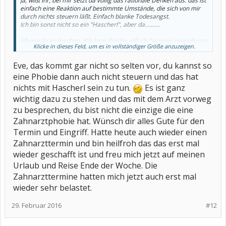
Ja, wißt Ihr, bei mir setzt da völlig das rationale Denken aus. das ist
einfach eine Reaktion auf bestimmte Umstände, die sich von mir
durch nichts steuern läßt. Einfach blanke Todesangst.
Ich bin sonst nicht so ein "Hascherl", aber da..........
Ich werde es machen. Nächste Woche will ich Termine vereinbaren
Klicke in dieses Feld, um es in vollständiger Größe anzuzeigen.
und dann loslegen.
Eve, das kommt gar nicht so selten vor, du kannst so
Bibbernde Grüße
eine Phobie dann auch nicht steuern und das hat
Eve
nichts mit Hascherl sein zu tun.
Es ist ganz
wichtig dazu zu stehen und das mit dem Arzt vorweg
zu besprechen, du bist nicht die einzige die eine
Zahnarztphobie hat. Wünsch dir alles Gute für den
Termin und Eingriff. Hatte heute auch wieder einen
Zahnarzttermin und bin heilfroh das das erst mal
wieder geschafft ist und freu mich jetzt auf meinen
Urlaub und Reise Ende der Woche. Die
Zahnarzttermine hatten mich jetzt auch erst mal
wieder sehr belastet.
29. Februar 2016
#12