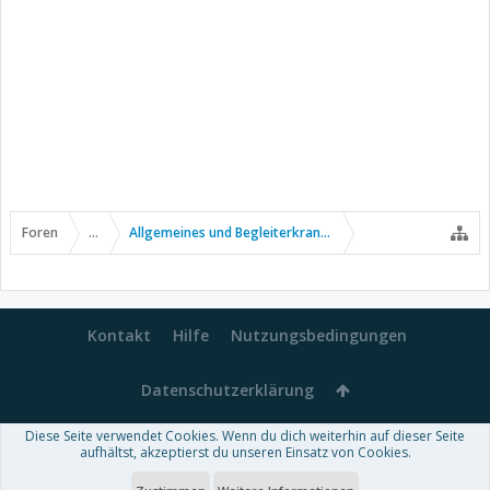
Foren
...
Allgemeines und Begleiterkrankungen
Kontakt
Hilfe
Nutzungsbedingungen
Datenschutzerklärung
Diese Seite verwendet Cookies. Wenn du dich weiterhin auf dieser Seite
Forum software by XenForo™
aufhältst, akzeptierst du unseren Einsatz von Cookies.
-
Deutsch von xenDach
Some XenForo functionality crafted by
Audentio Design
.
Theme designed by
ThemeHouse
.