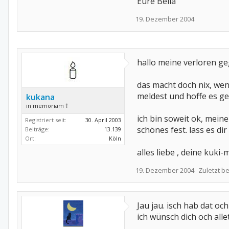
Eure Bella
19. Dezember 2004
hallo meine verloren ge
das macht doch nix, wenn
meldest und hoffe es geh
kukana
in memoriam †
ich bin soweit ok, mein
Registriert seit:
30. April 2003
schönes fest. lass es di
Beiträge:
13.139
Ort:
Köln
alles liebe , deine kuki
19. Dezember 2004
Zuletzt b
Jau jau. isch hab dat och v
ich wünsch dich och all