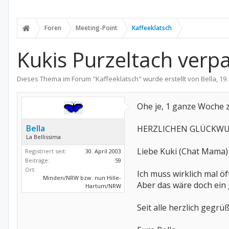
Foren
Meeting-Point
Kaffeeklatsch
Kukis Purzeltach verp
Dieses Thema im Forum "
Kaffeeklatsch
" wurde erstellt von
Bella
,
19
Ohe je, 1 ganze Woche z
Bella
HERZLICHEN GLÜCKWUN
La Bellissima
Liebe Kuki (Chat Mama
Registriert seit:
30. April 2003
Beiträge:
59
Ort:
Ich muss wirklich mal 
Minden/NRW bzw. nun Hille-
Aber das wäre doch ein 
Hartum/NRW
Seit alle herzlich gegr