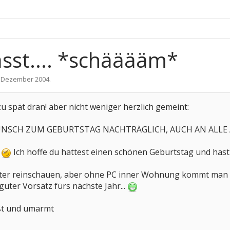
asst.... *schääääm*
. Dezember 2004
.
u spät dran! aber nicht weniger herzlich gemeint:
SCH ZUM GEBURTSTAG NACHTRÄGLICH, AUCH AN ALLE ANDE
)
Ich hoffe du hattest einen schönen Geburtstag und hast
öfter reinschauen, aber ohne PC inner Wohnung kommt man ma
guter Vorsatz fürs nächste Jahr...
üßt und umarmt