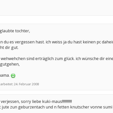
glaubte tochter,
 du es vergessen hast. ich weiss ja du hast keinen pc dahei
t dir gut.
e wehwehchen sind erträglich zum glück. ich wünsche dir ein
r gutgehen,
-mama.
earbeitet:
24. Februar 2008
erjessen, sorry liebe kuki-maus!!!!!!!!!!!!!
et jute zun geburzentach und n fetten knutscher vonne sumi