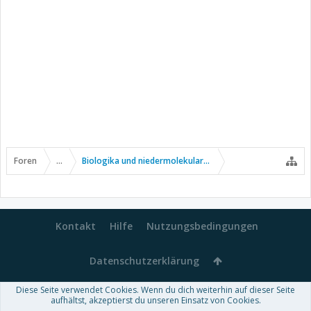
Foren
...
Biologika und niedermolekulare Wirkstoffe
Kontakt
Hilfe
Nutzungsbedingungen
Datenschutzerklärung
Diese Seite verwendet Cookies. Wenn du dich weiterhin auf dieser Seite
Forum software by XenForo™
aufhältst, akzeptierst du unseren Einsatz von Cookies.
-
Deutsch von xenDach