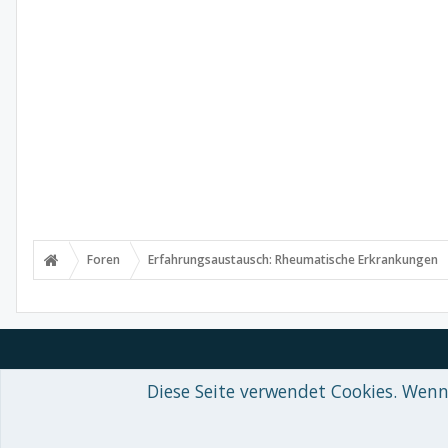
Foren
Erfahrungsaustausch: Rheumatische Erkrankungen
Diese Seite verwendet Cookies. Wenn 
Forum software by XenForo™
© 2010-2018 XenForo Ltd.
-
Deutsch von
Some XenForo functionality crafted by
Audentio Design
.
Theme designed by
ThemeHouse
.