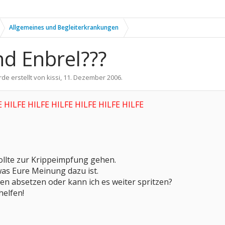
Allgemeines und Begleiterkrankungen
d Enbrel???
rde erstellt von
kissi
,
11. Dezember 2006
.
E HILFE HILFE HILFE HILFE HILFE HILFE
sollte zur Krippeimpfung gehen.
 was Eure Meinung dazu ist.
n absetzen oder kann ich es weiter spritzen?
helfen!