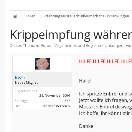
Foren
Erfahrungsaustausch: Rheumatische Erkrankungen
Krippeimpfung währen
Dieses Thema im Forum "
Allgemeines und Begleiterkrankungen
" wu
HILFE HILFE HILFE HILF
kissi
Hallo!
Neues Mitglied
Registriert seit:
Ich spritze Enbrel und 
26. November 2006
Jetzt wollte ich fragen,
Beiträge:
377
Muss ich Enbrel deswege
Ort:
Niederösterreich
Ich hoffe, ihr könnt mir 
Danke,