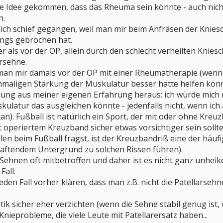
die Idee gekommen, dass das Rheuma sein könnte - auch nicht
n.
dlich schief gegangen, weil man mir beim Anfräsen der Knie
längs gebrochen hat.
er als vor der OP, allein durch den schlecht verheilten Knie
rsehne.
man mir damals vor der OP mit einer Rheumatherapie (wenn 
hmaligen Stärkung der Muskulatur besser hätte helfen könn
ung aus meiner eigenen Erfahrung heraus: ich würde mich
ulatur das ausgleichen könnte - jedenfalls nicht, wenn ich
an). Fußball ist natürlich ein Sport, der mit oder ohne Kreuz
 operiertem Kreuzband sicher etwas vorsichtiger sein sollte
en beim Fußball fragst, ist der Kreuzbandriß eine der häufi
ftendem Untergrund zu solchen Rissen führen).
 Sehnen oft mitbetroffen und daher ist es nicht ganz unheike
Fall.
eden Fall vorher klären, dass man z.B. nicht die Patellarsehn
tik sicher eher verzichten (wenn die Sehne stabil genug ist, 
nieprobleme, die viele Leute mit Patellarersatz haben...