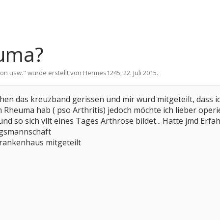
euma?
ion usw.
" wurde erstellt von
Hermes1245
,
22. Juli 2015
.
hen das kreuzband gerissen und mir wurd mitgeteilt, dass i
h Rheuma hab ( pso Arthritis) jedoch möchte ich lieber operi
nd so sich vllt eines Tages Arthrose bildet... Hatte jmd Erf
ungsmannschaft
Krankenhaus mitgeteilt