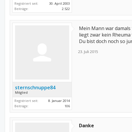
Registriert seit:
30. April 2003
Beiträge:
2.522
Mein Mann war damals fü
liegt zwar kein Rheuma v
Du bist doch noch so ju
23. Juli 2015
sternschnuppe84
Mitglied
Registriert seit:
8. Januar 2014
Beiträge:
106
Danke