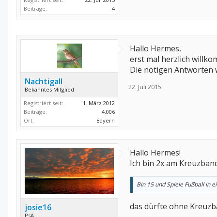
Beiträge:
4
Hallo Hermes,
erst mal herzlich willko
Die nötigen Antworten
Nachtigall
22. Juli 2015
Bekanntes Mitglied
Registriert seit:
1. März 2012
Beiträge:
4.006
Ort:
Bayern
Hallo Hermes!
Ich bin 2x am Kreuzband
Bin 15 und Spiele Fußball in 
das dürfte ohne Kreuzba
josie16
PsA