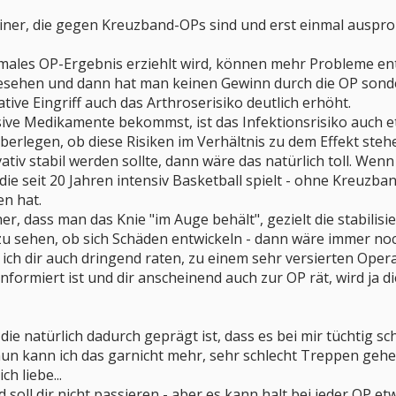
ziner, die gegen Kreuzband-OPs sind und erst einmal auspro
ales OP-Ergebnis erziehlt wird, können mehr Probleme entst
esehen und dann hat man keinen Gewinn durch die OP sonder
tive Eingriff auch das Arthroserisiko deutlich erhöht.
ive Medikamente bekommst, ist das Infektionsrisiko auch et
berlegen, ob diese Risiken im Verhältnis zu dem Effekt steh
iv stabil werden sollte, dann wäre das natürlich toll. Wenn 
die seit 20 Jahren intensiv Basketball spielt - ohne Kreuzband
en hat.
er, dass man das Knie "im Auge behält", gezielt die stabilisi
u sehen, ob sich Schäden entwickeln - dann wäre immer noch
ich dir auch dringend raten, zu einem sehr versierten Operat
formiert ist und dir anscheinend auch zur OP rät, wird ja 
ie natürlich dadurch geprägt ist, dass es bei mir tüchtig sc
un kann ich das garnicht mehr, sehr schlecht Treppen gehe
h liebe...
nd soll dir nicht passieren - aber es kann halt bei jeder OP 