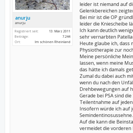
leider ist niemand auf 
Gelenkbereichen zeigte
Bei mir ist die OP grün
anurju
leider die Kniescheibe 
anurju
Ich kann deutlich wenig
Registriert seit:
13. März 2011
sehr vernarbten Patella
Beiträge:
7.244
Ort:
Im schönen Rheinland
Heute glaube ich, dass 
Physiotherapie zur noc
Meine persönliche Mein
lassen, wenn meine Musk
das hätte ich damals get
Zumal du dabei auch mit
wenn du nach den Unfäll
Drehbewegungen auf ha
Gerade bei PSA sind die
Teilentnahme auf jeden 
Insofern würde ich auf j
Semindentinosussehne.
Auf die kann die Beinsta
vermeidet die vorderen K