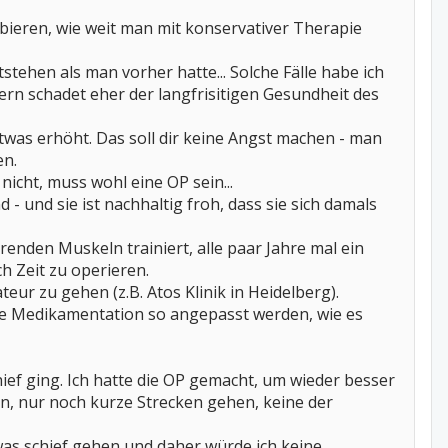
bieren, wie weit man mit konservativer Therapie
ehen als man vorher hatte... Solche Fälle habe ich
n schadet eher der langfrisitigen Gesundheit des
was erhöht. Das soll dir keine Angst machen - man
en.
nicht, muss wohl eine OP sein...
 - und sie ist nachhaltig froh, dass sie sich damals
erenden Muskeln trainiert, alle paar Jahre mal ein
 Zeit zu operieren.
eur zu gehen (z.B. Atos Klinik in Heidelberg).
die Medikamentation so angepasst werden, wie es
hief ging. Ich hatte die OP gemacht, um wieder besser
n, nur noch kurze Strecken gehen, keine der
etwas schief gehen und daher würde ich keine