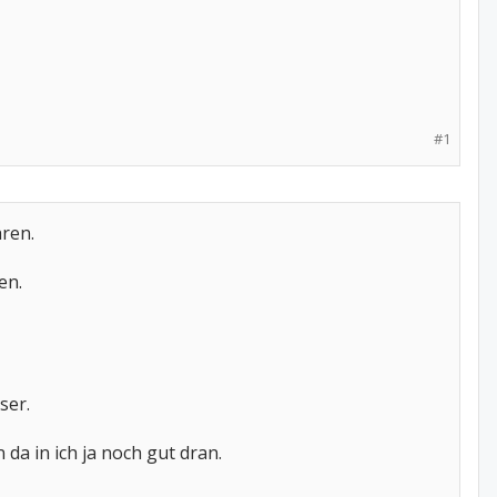
#1
hren.
en.
ser.
a in ich ja noch gut dran.