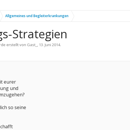
Allgemeines und Begleiterkrankungen
s-Strategien
rde erstellt von
Gast_
,
13. Juni 2014
.
it eurer
rung und
umzugehen?
lich so seine
chafft