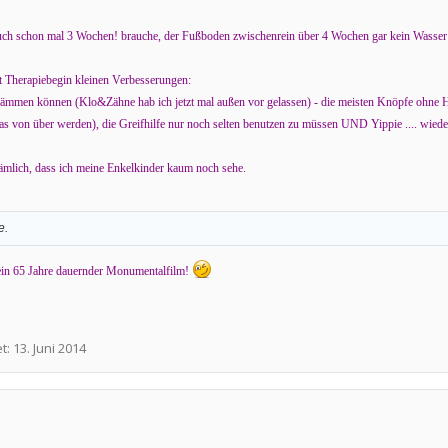
uch schon mal 3 Wochen! brauche, der Fußboden zwischenrein über 4 Wochen gar kein Wasser sieh
it Therapiebegin kleinen Verbesserungen:
ämmen können (Klo&Zähne hab ich jetzt mal außen vor gelassen) - die meisten Knöpfe ohne Hil
as von über werden), die Greifhilfe nur noch selten benutzen zu müssen UND Yippie .... wiede
nämlich, dass ich meine Enkelkinder kaum noch sehe.
e.
 ein 65 Jahre dauernder Monumentalfilm!
et:
13. Juni 2014