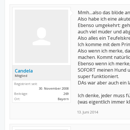
Mmh....also das blöde a
Also habe ich eine aku
Ebenso umgekehrt: gehts
auch viel müder und ab
Also alles ein Teufelskr
Ich komme mit dem Prin
Also wenn ich merke, da
machen. Kommt natürlic
Ebenso wenn ich merke, d
SOFORT meinen Hund und
Candela
super funktioniert.
Mitglied
DAs war aber auch ein la
Registriert seit:
30. November 2008
Beiträge:
269
Ich denke, jeder muss f
Ort:
Bayern
(was eigentlich immer kl
13. Juni 2014