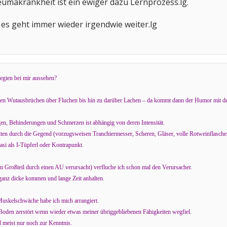
eumakrankheit ist ein ewiger dazu Lernprozess.lg.
r es geht immer wieder irgendwie weiter.lg
egien bei mir aussehen?
leren Wutausbrüchen über Fluchen bis hin zu darüber Lachen – da kommt dann der Humor mit 
, Behinderungen und Schmerzen ist abhängig von deren Intensität.
tten durch die Gegend (vorzugsweisen Tranchiermesser, Scheren, Gläser, volle Rotweinflasche
asi als I-Tüpferl oder Kontrapunkt.
 Großteil durch einen AU verursacht) verfluche ich schon mal den Verursacher.
ganz dicke kommen und lange Zeit anhalten.
uskelschwäche habe ich mich arrangiert.
 Boden zerstört wenn wieder etwas meiner übriggebliebenen Fähigkeiten wegfiel.
d meist nur noch zur Kenntnis.