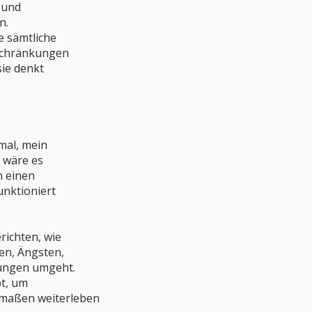
 und
n.
e sämtliche
schränkungen
sie denkt
 mal, mein
s wäre es
h einen
funktioniert
richten, wie
en, Ängsten,
kungen umgeht.
bt, um
rmaßen weiterleben