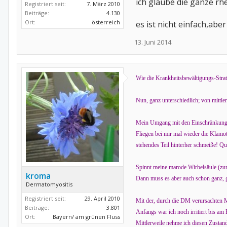
ich glaube die ganze rh
Registriert seit:
7. März 2010
Beiträge:
4.130
Ort:
österreich
es ist nicht einfach,abe
13. Juni 2014
Wie die Krankheitsbewältigungs-Strat
Nun, ganz unterschiedlich; von mitt
Mein Umgang mit den Einschränkungen
Fliegen bei mir mal wieder die Klamo
stehendes Teil hinterher schmeiße! Qu
Spinnt meine marode Wirbelsäule (zum
kroma
Dann muss es aber auch schon ganz, 
Dermatomyositis
Registriert seit:
29. April 2010
Mit der, durch die DM verursachten M
Beiträge:
3.801
Anfangs war ich noch irritiert bis am
Ort:
Bayern/ am grünen Fluss
Mittlerweile nehme ich diesen Zustan