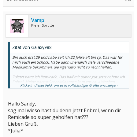
Vampi
Kieler Sprotte
Zitat von Galaxy988:
Bin auch erst 29 und habe seit ich 22 Jahre alt bin cp. Das war für
mich auch ein Schock. Habe dann unendlich viele verschiedene
Medikamte bekommen, die irgendwo nicht so recht halfen.
Zuletzt hatte ich Remicade. Das half mir super gut. Jetzt nehme ich
Enbrel. Meine nächst Schockdiagnose kam vor ca. 4 Wochen.
Klicke in dieses Feld, um es in vollständiger Größe anzuzeigen.
Dachte immer, dass meine Beschwerden so gut wie weg sind, aber
denkste. Mein rechtes Handgelenk ist zerstört. Bin grad bei
Heilpraktiker, der mir so Aufbauspritzen gibt. Damit wirds ganz
gut. Ärzte wollten mir das Gelenk versteifen. Baaaaaaaaaaaaaa.
Hallo Sandy,
sag mal wieso hast du denn jetzt Enbrel, wenn dir
Niiiieeeeeee.
Remicade so super geholfen hat???
Wir kämpfen uns da durch. Es muss gehen.
Lieben Gruß,
*Julia*
Hey, schlecht gelaunt bin ich auch immer. Geh meinem Partner
machnmal ganz gewaltig auf die Nerven. Der Arme.