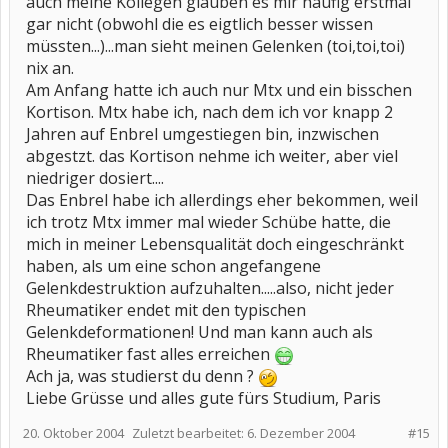
auch meine Kollegen glauben es mir häufig erstmal
gar nicht (obwohl die es eigtlich besser wissen
müssten...)...man sieht meinen Gelenken (toi,toi,toi)
nix an.
Am Anfang hatte ich auch nur Mtx und ein bisschen
Kortison. Mtx habe ich, nach dem ich vor knapp 2
Jahren auf Enbrel umgestiegen bin, inzwischen
abgestzt. das Kortison nehme ich weiter, aber viel
niedriger dosiert....
Das Enbrel habe ich allerdings eher bekommen, weil
ich trotz Mtx immer mal wieder Schübe hatte, die
mich in meiner Lebensqualität doch eingeschränkt
haben, als um eine schon angefangene
Gelenkdestruktion aufzuhalten.....also, nicht jeder
Rheumatiker endet mit den typischen
Gelenkdeformationen! Und man kann auch als
Rheumatiker fast alles erreichen
Ach ja, was studierst du denn ?
Liebe Grüsse und alles gute fürs Studium, Paris
20. Oktober 2004
Zuletzt bearbeitet:
6. Dezember 2004
#15