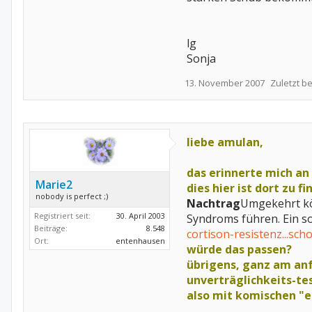
lg
Sonja
13. November 2007
Zuletzt b
liebe amulan,
das erinnerte mich an 
Marie2
dies hier ist dort zu fi
nobody is perfect ;)
Nachtrag
Umgekehrt kön
Registriert seit:
30. April 2003
Syndroms führen. Ein so
Beiträge:
8.548
cortison-resistenz...sch
Ort:
entenhausen
würde das passen?
übrigens, ganz am anf
unverträglichkeits-te
also mit komischen "er