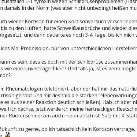
n zusätzlich L-Thyroxin wegen Schilddrüsenproblemen (Hash
n damals in der Norm (was aber nicht unbedingt heißen muss
ch wieder Kortison für einen Kortisonversuch verschrieben.
is zu den Hüften, hatte Schweißausbrüche und wieder diese
bgesetzt, und dann dauerte es noch 3-4 Tage, bis ich mich 
des Mal Prednisolon, nur von unterschiedlichen Herstellern
kann es sein, dass es doch mit der Schilddrüse zusammenhä
s wie eine Unverträglichkeit? Und falls ja, ist es denn möglic
mon?!
m Rheumatologen telefoniert, aber der hat mir das natürlich
rtison gehabt und mir deshalb die starken "Nebenwirkungen"
es aus seiner Reaktion deutlich schließen). Hab ich aber nic
 weil ich dachte, jetzt werde ich meine hartnäckigen Restschm
ner Rückenschmerzen auch rheumatisch ist. Satz mit X. Statt 
Zukunft zu gerne, ob ich tatsächlich kein Kortison vertrage
..