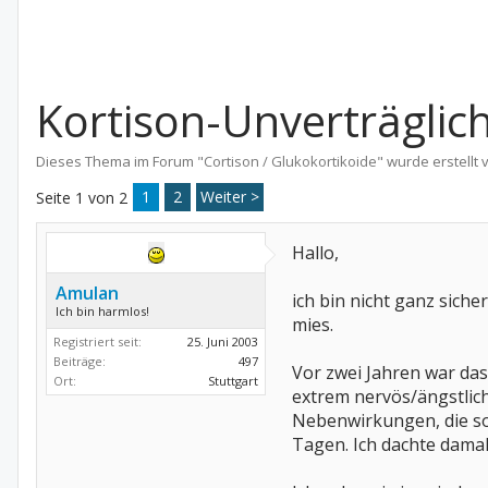
Kortison-Unverträglichk
Dieses Thema im Forum "
Cortison / Glukokortikoide
" wurde erstellt
1
2
Weiter >
Seite 1 von 2
Hallo,
Amulan
ich bin nicht ganz sich
Ich bin harmlos!
mies.
Registriert seit:
25. Juni 2003
Beiträge:
497
Vor zwei Jahren war da
Ort:
Stuttgart
extrem nervös/ängstlic
Nebenwirkungen, die s
Tagen. Ich dachte damals