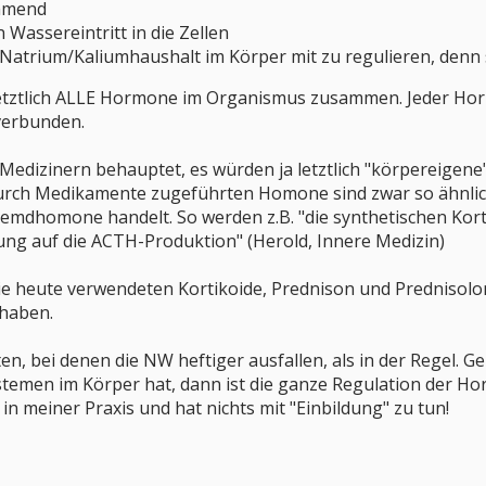
mmend
Wassereintritt in die Zellen
 Natrium/Kaliumhaushalt im Körper mit zu regulieren, denn s
etztlich ALLE Hormone im Organismus zusammen. Jeder Hor
verbunden.
 Medizinern behauptet, es würden ja letztlich "körpereige
ie durch Medikamente zugeführten Homone sind zwar so ähnli
remdhomone handelt. So werden z.B. "die synthetischen Kort
ng auf die ACTH-Produktion" (Herold, Innere Medizin)
 die heute verwendeten Kortikoide, Prednison und Prednisol
haben.
en, bei denen die NW heftiger ausfallen, als in der Regel.
emen im Körper hat, dann ist die ganze Regulation der Ho
in meiner Praxis und hat nichts mit "Einbildung" zu tun!