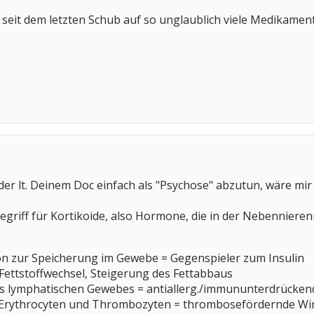
 seit dem letzten Schub auf so unglaublich viele Medikamente
der lt. Deinem Doc einfach als "Psychose" abzutun, wäre mir 
begriff für Kortikoide, also Hormone, die in der Nebennieren
n zur Speicherung im Gewebe = Gegenspieler zum Insulin
Fettstoffwechsel, Steigerung des Fettabbaus
s lymphatischen Gewebes = antiallerg./immununterdrücke
Erythrocyten und Thrombozyten = thrombosefördernde Wi