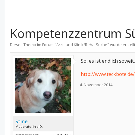
Kompetenzzentrum Süd
Dieses Thema im Forum "
Arzt- und Klinik/Reha-Suche
" wurde erstell
So, es ist endlich sowei
http://www.teckbote.de/
4. November 2014
Stine
Moderatorin a.D.
Registriert seit:
30. Juni 2005