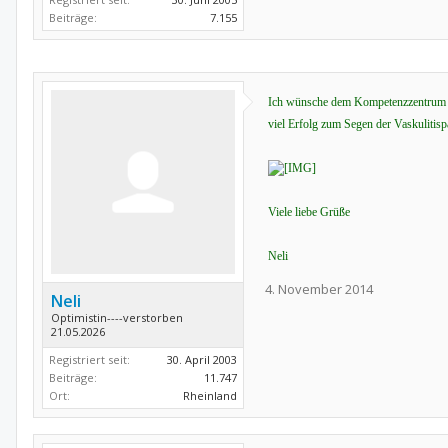
Beiträge:
7.155
Ich wünsche dem Kompetenzzentrum
viel Erfolg zum Segen der Vaskulitisp
Viele liebe Grüße
Neli
4. November 2014
Neli
Optimistin----verstorben
21.05.2026
Registriert seit:
30. April 2003
Beiträge:
11.747
Ort:
Rheinland