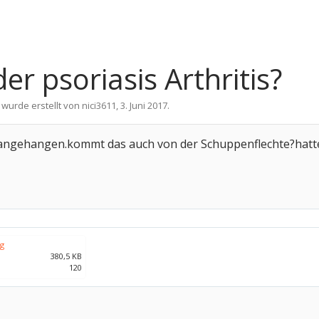
 psoriasis Arthritis?
 wurde erstellt von
nici3611
,
3. Juni 2017
.
rangehangen.kommt das auch von der Schuppenflechte?hatte
pg
380,5 KB
120