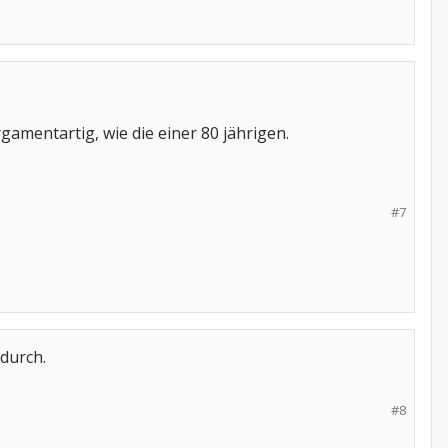
amentartig, wie die einer 80 jährigen.
#7
adurch.
#8