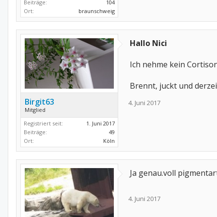
Beiträge:
104
Ort:
braunschweig
Hallo Nici
Ich nehme kein Cortison
Brennt, juckt und derzei
Birgit63
4. Juni 2017
Mitglied
Registriert seit:
1. Juni 2017
Beiträge:
49
Ort:
Köln
Ja genau.voll pigmentart
4. Juni 2017