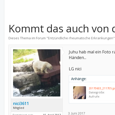
Kommt das auch von der
Dieses Thema im Forum "
Entzündliche rheumatische Erkrankungen
"
Juhu hab mal ein Foto 
Händen...
LG nici
Anhänge:
20170603_211705.j
Dateigröße:
Aufrufe:
nici3611
Mitglied
3. Juni 2017
Registriert seit:
15. April 2017