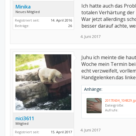
Ich hatte auch das Prob
Minika
totalen Verhärtung der
Neues Mitglied
War jetzt allerdings sch
Registriert seit:
14. April 2016
besser darauf achte, we
Beiträge:
26
4. Juni 2017
Juhu ich meinte die haut
Woche mein Termin beim
echt verzweifelt, vorll
Handgelenken.das linke i
Anhänge:
20170604_104829.j
Dateigröße:
Aufrufe:
nici3611
Mitglied
4. Juni 2017
Registriert seit:
15. April 2017