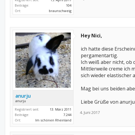
Beiträge:
104
Ort:
braunschweig
Hey Nici,
ich hatte diese Erschei
pergamentartig.
Ich weiß aber nicht, ob 
Mittlerweile creme ich 
sich wieder elastischer a
Mag bei uns beiden aber
anurju
Liebe Grüße von anurju
anurju
Registriert seit:
13. März 2011
4. Juni 2017
Beiträge:
7.244
Ort:
Im schönen Rheinland