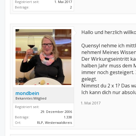
Registriert seit:
1. Mai 2017
Beiträge:
2
Hallo und herzlich will
Quensyl nehme ich mittl
nehmen! Meines Wissens 
Der Wirkungseintritt kan
halben Jahr muss dem M
immer noch gesteigert. 
gelegt.
Nimmst du 2 x 1? Das wa
Ich kann dich nur absol
mondbein
Bekanntes Mitglied
1. Mai 2017
Registriert seit:
29. Dezember 2006
Beiträge:
1.338
Ort:
RLP, Westerwaldkreis