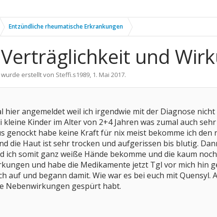
Entzündliche rheumatische Erkrankungen
 Verträglichkeit und Wir
 wurde erstellt von
Steffi.s1989
,
1. Mai 2017
.
l hier angemeldet weil ich irgendwie mit der Diagnose nich
i kleine Kinder im Alter von 2+4 Jahren was zumal auch seh
us genockt habe keine Kraft für nix meist bekomme ich den
nd die Haut ist sehr trocken und aufgerissen bis blutig. D
d ich somit ganz weiße Hände bekomme und die kaum noch sp
kungen und habe die Medikamente jetzt Tgl vor mich hin ge
ich auf und begann damit. Wie war es bei euch mit Quensyl. 
ie Nebenwirkungen gespürt habt.