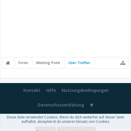
Foren
Meeting-Point
User-Treffen
Kontakt
Hilfe
Nutzungsbedingungen
Datenschutzerklärung
Diese Seite verwendet Cookies. Wenn du dich weiterhin auf dieser Seite
Forum software by XenForo™
aufhältst, akzeptierst du unseren Einsatz von Cookies.
-
Deutsch von xenDach
Some XenForo functionality crafted by
Audentio Design
.