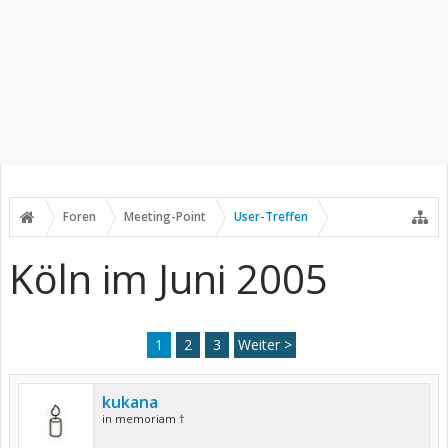
Foren
Meeting-Point
User-Treffen
Köln im Juni 2005
1
2
3
Weiter >
kukana
in memoriam †