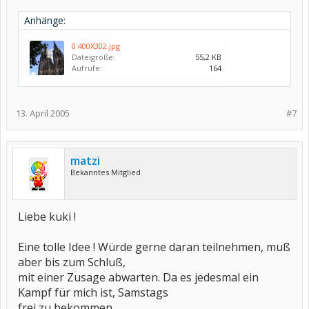
Anhänge:
0 400X302.jpg
Dateigröße:
55,2 KB
Aufrufe:
164
13. April 2005
#7
matzi
Bekanntes Mitglied
Liebe kuki !
Eine tolle Idee ! Würde gerne daran teilnehmen, muß
aber bis zum Schluß,
mit einer Zusage abwarten. Da es jedesmal ein
Kampf für mich ist, Samstags
frei zu bekommen.