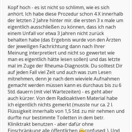
Kopf hoch - es ist nicht so schlimm, wie es sich
anhört. Ich habe diese Prozedur schon 4 X innerhalb
der letzten 2 Jahre hinter mir. die ersten 3 x male um
eigentlich ausschließen zu können, dass ich nach
einem Unfall vor etwa 3 Jahren nicht zurück
behalten habe (das Ergebnis wurde von den Ärzten
der jeweiligen Fachrichtung dann nach Ihrer
Meinung interpretiert und nicht so gewertet wie
man es eigentlich hätte lesen sollen) und das letzte
mal im Zuge der Rheuma-Diagnostik. Du solltest Dir
auf jeden Fall viel Zeit und auch was zum Lesen
mitnehmen, denn je nach dem wieviele Aufnahmen
gemacht werden müssen kann es durchaus bis zu 6
Std. dauern (mit viel Wartezeiten) - es geht aber
auch kürzer. Von dem Radioaktiven Material habe
ich eigentlich nichts gemerkt (musste nur ca. 2 l.
Flüssigkeit innerhalb von 1,5 Std. zu mir nehmen und
durfte nur bestimmte Toiletten in dem betr.
Kliniktrakt benutzen - aber dafür ohne
Einschränkung alle öffentlichen
confused: ). Und