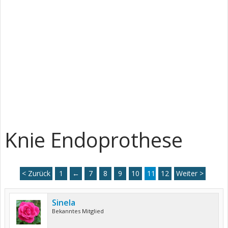
Knie Endoprothese
< Zurück
1
←
7
8
9
10
11
12
Weiter >
Sinela
Bekanntes Mitglied