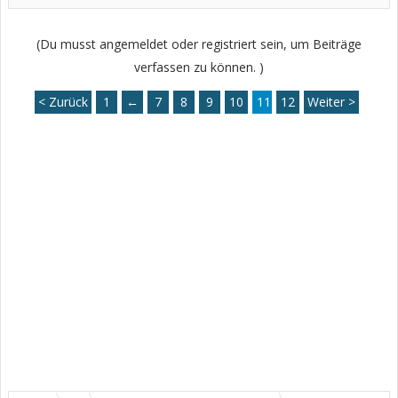
(Du musst angemeldet oder registriert sein, um Beiträge
verfassen zu können. )
< Zurück
1
←
7
8
9
10
11
12
Weiter >