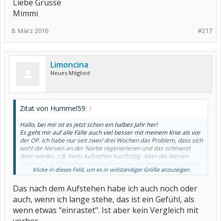
Liebe Grüsse
Mimmi
8. März 2016
#217
Limoncina
Neues Mitglied
Zitat von Hummel59:
↑
Hallo, bei mir ist es jetzt schon ein halbes Jahr her!
Es geht mir auf alle Fälle auch viel besser mit meinem Knie als vor
der OP. Ich habe nur seit zwei/ drei Wochen das Problem, dass sich
wohl die Nerven an der Narbe regenerieren und das schmerzt
dann wieder, z.B. beim Aufstehen kurzfristig. Aber die Nerven
müssen laut Physiotherapeut halt erst wieder lernen, was normal
Klicke in dieses Feld, um es in vollständiger Größe anzuzeigen.
ist.
Ansonsten kann ich auch viel besser laufen, eine Stunde gelingt
Das nach dem Aufstehen habe ich auch noch oder
mir allerdings noch nicht. Denn anscheinend laufe ich immer noch
schief, wenn ich länger laufe, fängt mein ISG an zu meckern. Aber
auch, wenn ich lange stehe, das ist ein Gefühl, als
auch dem widmet sich der Physiotherapeut jetzt und es ist schon
wenn etwas "einrastet". Ist aber kein Vergleich mit
besser geworden.