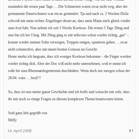
zumindest die ersten paar Tage…..Die Schmerzen waren zwar nicht weg, aber der
permanente Dauerschmerz war etwas gemindert. Tja und nach ca. 2 Wochen Diclu
schwoll mir mein rechter Zeigefinger derart an, dass mein Mann mich gleich wieder
zum Arzt fuhr. Nun nehme ich seit 1 Woche Kortison. Die ersten 5 Tage 20mg und
nun bin ich bei 15mg. Mit 20mg ging es mir teilweise schon wieder richtig „gut“ –
konnte wieder meinen Sohn versorgen, Treppen steigen, spazieren gehen…..zwar
nicht schmerzfrei, aber mit einem breiten Grinsen im Gesicht.
Heute merke ich langsam, dass ich weniger Kortison bekomme – die Finger werden
wieder richtig dick. Aber der Doc will nicht mehr unternehmen, weil er meint ich
solle bis zum Rheumatologentermin durchhalten. Wenn doch nur morgen schon der
28.04. wäre…..heul!!!
So, dass ist nun meine ganze Geschichte und ich hoffe und wünsche mir sehr, dass
ihr mir noch so einige Fragen zu diesem komplexen Thema beantworten könnt.
Seid ganz lieb gegrüßt von
Miffy
14. April 2008
#1