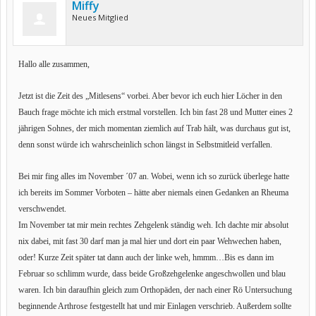
Miffy
Neues Mitglied
Hallo alle zusammen,
Jetzt ist die Zeit des „Mitlesens“ vorbei. Aber bevor ich euch hier Löcher in den
Bauch frage möchte ich mich erstmal vorstellen. Ich bin fast 28 und Mutter eines 2
jährigen Sohnes, der mich momentan ziemlich auf Trab hält, was durchaus gut ist,
denn sonst würde ich wahrscheinlich schon längst in Selbstmitleid verfallen.
Bei mir fing alles im November ´07 an. Wobei, wenn ich so zurück überlege hatte
ich bereits im Sommer Vorboten – hätte aber niemals einen Gedanken an Rheuma
verschwendet.
Im November tat mir mein rechtes Zehgelenk ständig weh. Ich dachte mir absolut
nix dabei, mit fast 30 darf man ja mal hier und dort ein paar Wehwechen haben,
oder! Kurze Zeit später tat dann auch der linke weh, hmmm…Bis es dann im
Februar so schlimm wurde, dass beide Großzehgelenke angeschwollen und blau
waren. Ich bin daraufhin gleich zum Orthopäden, der nach einer Rö Untersuchung
beginnende Arthrose festgestellt hat und mir Einlagen verschrieb. Außerdem sollte