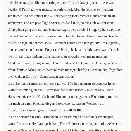
mein Hausarzt eine Rheumaserologie durchführen. Gesagt, getan – diese war
negativ!!! Puhh, ich war ganz schön erleichtert. Aber die Schmerzen wurden
schlimmer und schlimmer und auf einmal fing mein rechtes Handgelenk an zu
schmerzen, und ein paar Tage später auch das Linke, so dass ich wieder zum
Orthopäden ging und der mir Handbandagen verschrieb. 14 Tage später schwollen
meine Knöchel an – ich also wieder zum Doc. Ich bekam Ibuprofen verschrieben,
die ich 3x tägl. einnehmen sollte. Gebracht haben diese rein gar nix. Im Gegenteil,
nun schwollen auch meine Finger und Kniegelenke an. Mittlerweile war ich nicht
mehr in der Lage meinen Sohn morgens zu wickeln, weil meine gesamte
Muskulatur wahnsinnig schmerzte und steif war. Ich kann mich freuen, dass mein
Mann flexible Arbeitszeiten hat und mich morgens kräftig unterstützt hat. Tagsüber
hieß es dann für mich "Zähne zusammen beißen"
Dann fiel mir irgendwann ein, dass ich vor 1 ½ Jahren einen Zeckenbiss hatte,
worauf ich mich gleich auf Borreliose hab testen lassen – auch negativ. Mein
Hausarzt äußerte den Verdacht auf Rheuma, trotz negativem Blutbefund, und riet
mir mich an einen Rheumatologen überweisen zu lassen (Verdacht auf
Polyarthritis). Gesagt getan – Termin ist am
28.04.08
Ich also wieder hin zum Orthopäden. Er fragte mich wie die Ibus anschlagen,
worauf ich einen Heulkrampf bekam. Diese Schmerzen schlagen mittlerweile echt
an meine Psyche. Also stellte er mich um auf Diclu 75mg. Was für eine Wohltat –