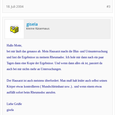
18. Juli 2004
#3
gisela
kleine Käsemaus
Hallo Motte,
bei mir läuft das genauso ab. Mein Hausarzt macht die Blut- und Urinuntersuchung
und faxt die Ergebnisse zu meinem Rheumadoc. Ich hole mir dann nach ein paar
Tagen dann eine Kopie der Ergebnisse. Und wenn dann alles ok ist, passiert da
auch bei mir nichts mehr an Untersuchungen.
Der Hausarzt ist auch meistens überfordert. Man muß halt leider auch selbst seinen
Körper etwas kontrollieren ( Mundschleimhaut usw..).. und wenn einem etwas
auffällt sofort beim Rheumodoc anrufen.
Liebe Grüße
gisela