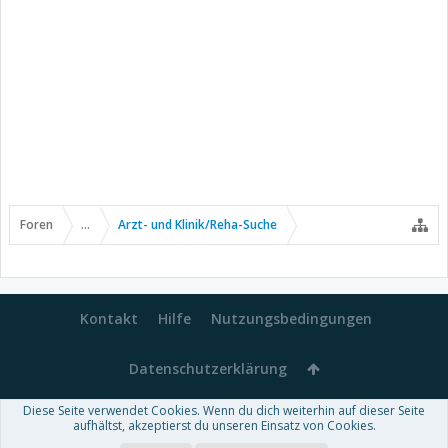
Foren
...
Arzt- und Klinik/Reha-Suche
Kontakt
Hilfe
Nutzungsbedingungen
Datenschutzerklärung
Diese Seite verwendet Cookies. Wenn du dich weiterhin auf dieser Seite
Forum software by XenForo™
aufhältst, akzeptierst du unseren Einsatz von Cookies.
-
Deutsch von xenDach
Some XenForo functionality crafted by
Audentio Design
.